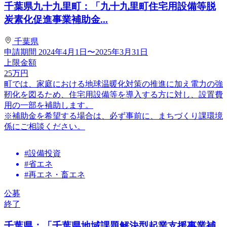
千葉県九十九里町：「九十九里町住宅用設備等脱
炭素化促進事業補助金...
千葉県
申請期間
2024年4月1日〜2025年3月31日
上限金額
25
万円
町では、家庭における地球温暖化対策の推進に加え電力の強
靭化を図るため、住宅用設備等を導入する方に対し、設置費
用の一部を補助します。
※補助金を希望する場合は、必ず事前に、まちづくり課環境
係にご相談ください。
#設備投資
#省エネ
#再エネ・畜エネ
公募
終了
千葉県：「千葉県地域課題解決型起業支援事業補