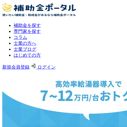
補助金を探す
専門家を探す
コラム
士業の方へ
士業ブログ
はじめての方
新規会員登録
ログイン