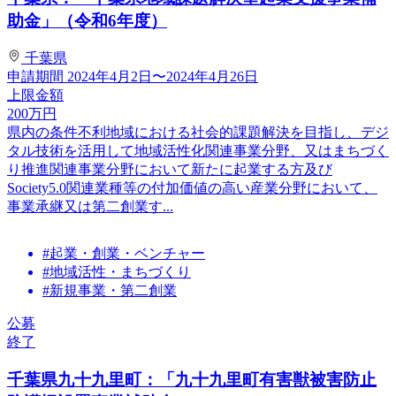
助金」（令和6年度）
千葉県
申請期間
2024年4月2日〜2024年4月26日
上限金額
200
万円
県内の条件不利地域における社会的課題解決を目指し、デジ
タル技術を活用して地域活性化関連事業分野、又はまちづく
り推進関連事業分野において新たに起業する方及び
Society5.0関連業種等の付加価値の高い産業分野において、
事業承継又は第二創業す...
#起業・創業・ベンチャー
#地域活性・まちづくり
#新規事業・第二創業
公募
終了
千葉県九十九里町：「九十九里町有害獣被害防止