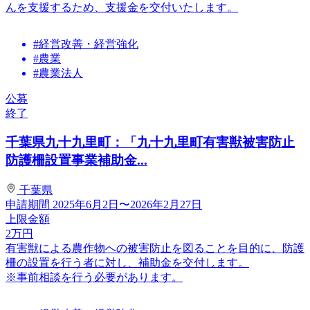
んを支援するため、支援金を交付いたします。
#経営改善・経営強化
#農業
#農業法人
公募
終了
千葉県九十九里町：「九十九里町有害獣被害防止
防護柵設置事業補助金...
千葉県
申請期間
2025年6月2日〜2026年2月27日
上限金額
2
万円
有害獣による農作物への被害防止を図ることを目的に、防護
柵の設置を行う者に対し、補助金を交付します。
※事前相談を行う必要があります。