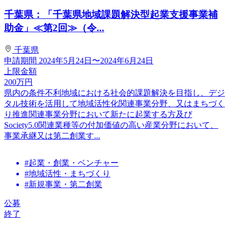
千葉県：「千葉県地域課題解決型起業支援事業補
助金」≪第2回≫（令...
千葉県
申請期間
2024年5月24日〜2024年6月24日
上限金額
200
万円
県内の条件不利地域における社会的課題解決を目指し、デジ
タル技術を活用して地域活性化関連事業分野、又はまちづく
り推進関連事業分野において新たに起業する方及び
Society5.0関連業種等の付加価値の高い産業分野において、
事業承継又は第二創業す...
#起業・創業・ベンチャー
#地域活性・まちづくり
#新規事業・第二創業
公募
終了