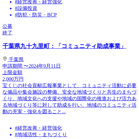
#経営改善・経営強化
#設備投資
#防犯・防災・BCP
公募
終了
千葉県九十九里町：「コミュニティ助成事業」
千葉県
申請期間
〜2024年9月11日
上限金額
2,000
万円
宝くじの社会貢献広報事業として、コミュニティ活動に必要
な備品や集会施設の整備、安全な地域づくりと共生のまちづ
くり、地域文化への支援や地域の国際化の推進および活力あ
る地域づくり等に対して助成を行い、地域のコミュニティ活
動の充実・強化を図ること...
#経営改善・経営強化
#地域活性・まちづくり