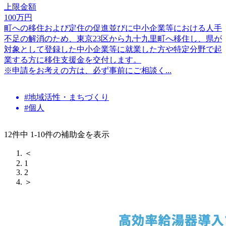
上限金額
100
万円
町への移住および定住の促進並びに中小企業等における人手
不足の解消のため、東京23区から九十九里町へ移住し、県が
対象として登録した中小企業等に就業した方や特定分野で起
業する方に移住支援金を交付します。
※申請をお考えの方は、必ず事前にご相談く...
#地域活性・まちづくり
#個人
12件中 1-10件の補助金を表示
＜
1
2
＞