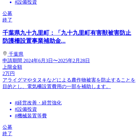
#設備投資
公募
終了
千葉県九十九里町：「九十九里町有害獣被害防止
防護柵設置事業補助金...
千葉県
申請期間
2024年6月3日〜2025年2月28日
上限金額
2
万円
アライグマやタヌキなどによる農作物被害を防止することを
目的とし、電気柵設置費用の一部を補助します。
#経営改善・経営強化
#設備投資
#機械装置等費
公募
終了