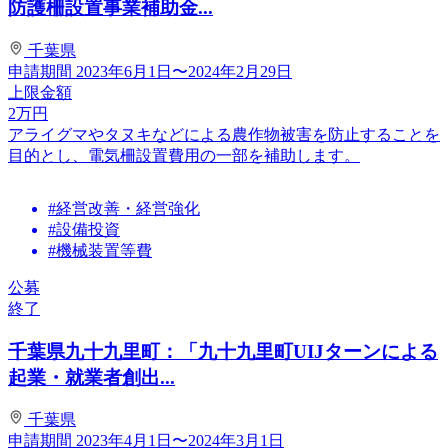
防護柵設置事業補助金...
千葉県
申請期間
2023年6月1日〜2024年2月29日
上限金額
2
万円
アライグマやタヌキなどによる農作物被害を防止することを
目的とし、電気柵設置費用の一部を補助します。
#経営改善・経営強化
#設備投資
#機械装置等費
公募
終了
千葉県九十九里町：「九十九里町UIJターンによる
起業・就業者創出...
千葉県
申請期間
2023年4月1日〜2024年3月1日