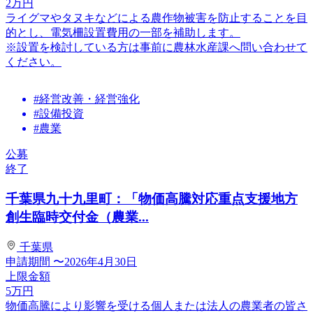
2
万円
ライグマやタヌキなどによる農作物被害を防止することを目
的とし、電気柵設置費用の一部を補助します。
※設置を検討している方は事前に農林水産課へ問い合わせて
ください。
#経営改善・経営強化
#設備投資
#農業
公募
終了
千葉県九十九里町：「物価高騰対応重点支援地方
創生臨時交付金（農業...
千葉県
申請期間
〜2026年4月30日
上限金額
5
万円
物価高騰により影響を受ける個人または法人の農業者の皆さ