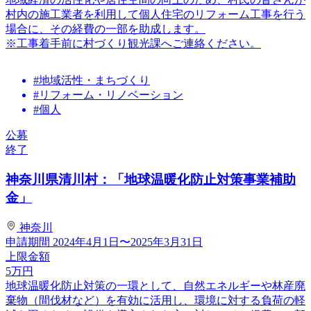
村内の施工業者を利用して個人住宅のリフォーム工事を行う
場合に、その経費の一部を助成します。
※工事着手前に村づくり観光課へご連絡ください。
#地域活性・まちづくり
#リフォーム・リノベーション
#個人
公募
終了
神奈川県清川村：「地球温暖化防止対策事業補助
金」
神奈川
申請期間
2024年4月1日〜2025年3月31日
上限金額
5
万円
地球温暖化防止対策の一環として、自然エネルギーや林産廃
棄物（間伐材など）を有効に活用し、環境に対する負荷の軽