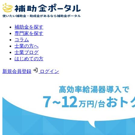
補助金を探す
専門家を探す
コラム
士業の方へ
士業ブログ
はじめての方
新規会員登録
ログイン