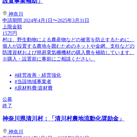
設置事業補助」
神奈川
申請期間
2024年4月1日〜2025年3月31日
上限金額
15
万円
村は、野生動物による農産物などの被害を防止するために、
個人が設置する農地を囲むためのネットや金網、支柱などの
防護資材および簡易電気柵機材の購入費を補助しています。
※購入・設置前に事前にご相談ください。
#経営改善・経営強化
#当該地域事業者
#原材料費/資材費
公募
終了
神奈川県清川村：「清川村農地流動化奨励金」
神奈川