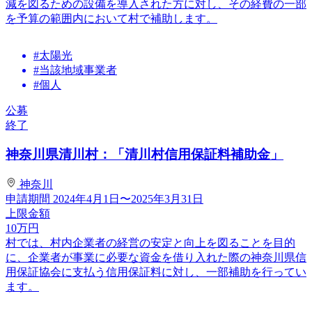
減を図るための設備を導入された方に対し、その経費の一部
を予算の範囲内において村で補助します。
#太陽光
#当該地域事業者
#個人
公募
終了
神奈川県清川村：「清川村信用保証料補助金」
神奈川
申請期間
2024年4月1日〜2025年3月31日
上限金額
10
万円
村では、村内企業者の経営の安定と向上を図ることを目的
に、企業者が事業に必要な資金を借り入れた際の神奈川県信
用保証協会に支払う信用保証料に対し、一部補助を行ってい
ます。