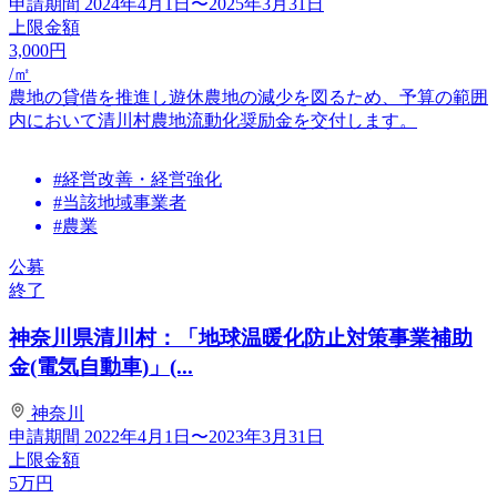
申請期間
2024年4月1日〜2025年3月31日
上限金額
3,000
円
/㎡
農地の貸借を推進し遊休農地の減少を図るため、予算の範囲
内において清川村農地流動化奨励金を交付します。
#経営改善・経営強化
#当該地域事業者
#農業
公募
終了
神奈川県清川村：「地球温暖化防止対策事業補助
金(電気自動車)」(...
神奈川
申請期間
2022年4月1日〜2023年3月31日
上限金額
5
万円