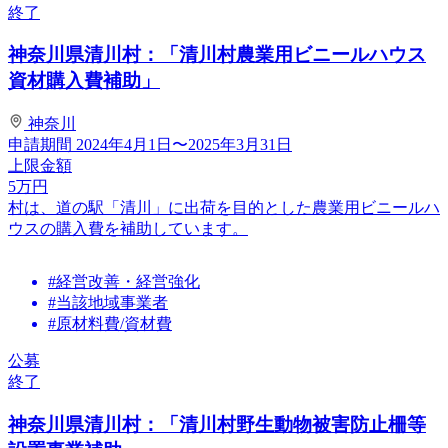
終了
神奈川県清川村：「清川村農業用ビニールハウス
資材購入費補助」
神奈川
申請期間
2024年4月1日〜2025年3月31日
上限金額
5
万円
村は、道の駅「清川」に出荷を目的とした農業用ビニールハ
ウスの購入費を補助しています。
#経営改善・経営強化
#当該地域事業者
#原材料費/資材費
公募
終了
神奈川県清川村：「清川村野生動物被害防止柵等