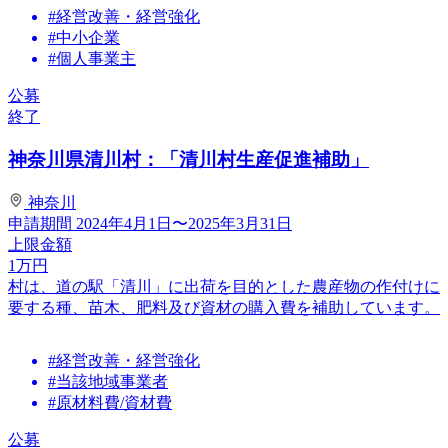
#経営改善・経営強化
#中小企業
#個人事業主
公募
終了
神奈川県清川村：「清川村生産促進補助」
神奈川
申請期間
2024年4月1日〜2025年3月31日
上限金額
1
万円
村は、道の駅「清川」に出荷を目的とした農産物の作付けに
要する種、苗木、肥料及び資材の購入費を補助しています。
#経営改善・経営強化
#当該地域事業者
#原材料費/資材費
公募