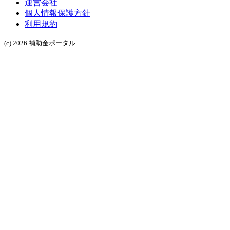
運営会社
個人情報保護方針
利用規約
(c) 2026 補助金ポータル