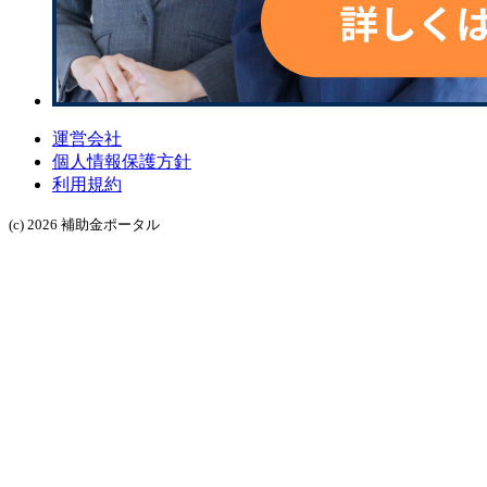
運営会社
個人情報保護方針
利用規約
(c) 2026 補助金ポータル