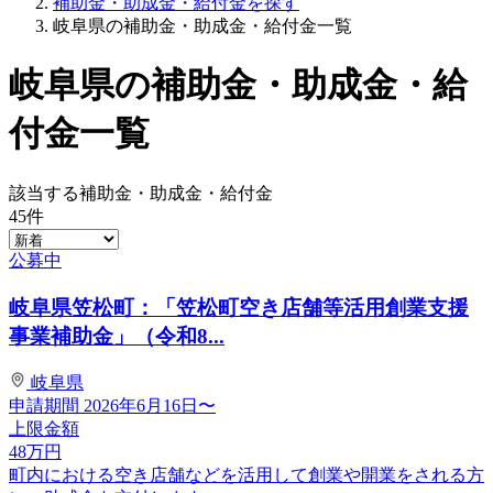
補助金・助成金・給付金を探す
岐阜県の補助金・助成金・給付金一覧
岐阜県の補助金・助成金・給
付金一覧
該当する補助金・助成金・給付金
45
件
公募中
岐阜県笠松町：「笠松町空き店舗等活用創業支援
事業補助金」（令和8...
岐阜県
申請期間
2026年6月16日〜
上限金額
48
万円
町内における空き店舗などを活用して創業や開業をされる方