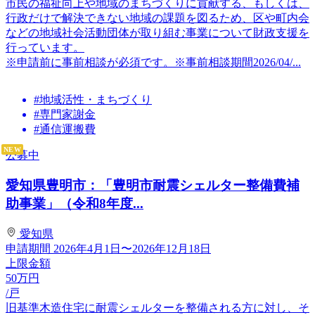
市民の福祉向上や地域のまちづくりに貢献する、もしくは、
行政だけで解決できない地域の課題を図るため、区や町内会
などの地域社会活動団体が取り組む事業について財政支援を
行っています。
※申請前に事前相談が必須です。※事前相談期間2026/04/...
#地域活性・まちづくり
#専門家謝金
#通信運搬費
NEW
公募中
愛知県豊明市：「豊明市耐震シェルター整備費補
助事業」（令和8年度...
愛知県
申請期間
2026年4月1日〜2026年12月18日
上限金額
50
万円
/戸
旧基準木造住宅に耐震シェルターを整備される方に対し、そ