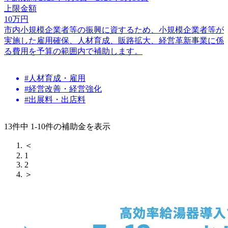
上限金額
10
万円
市内小規模企業者等の振興に資するため、小規模企業者等が
実施した雇用確保、人材育成、販路拡大、経営革新事業に係
る費用を予算の範囲内で補助します。
#人材育成・雇用
#経営改善・経営強化
#出展料・出店料
13件中 1-10件の補助金を表示
＜
1
2
＞