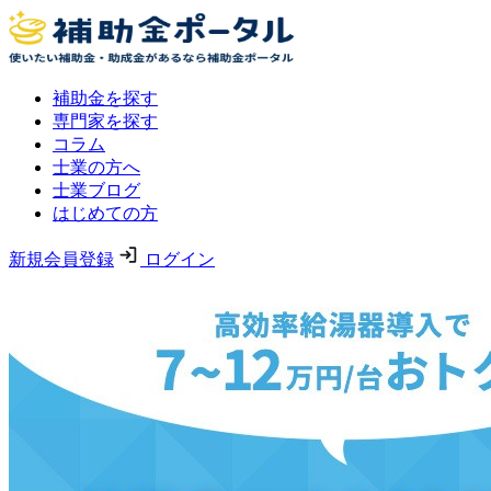
補助金を探す
専門家を探す
コラム
士業の方へ
士業ブログ
はじめての方
新規会員登録
ログイン