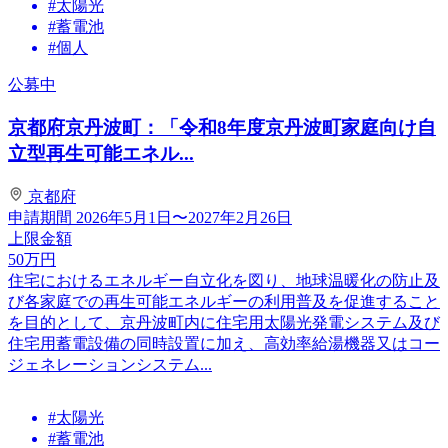
#太陽光
#蓄電池
#個人
公募中
京都府京丹波町：「令和8年度京丹波町家庭向け自
立型再生可能エネル...
京都府
申請期間
2026年5月1日〜2027年2月26日
上限金額
50
万円
住宅におけるエネルギー自立化を図り、地球温暖化の防止及
び各家庭での再生可能エネルギーの利用普及を促進すること
を目的として、京丹波町内に住宅用太陽光発電システム及び
住宅用蓄電設備の同時設置に加え、高効率給湯機器又はコー
ジェネレーションシステム...
#太陽光
#蓄電池