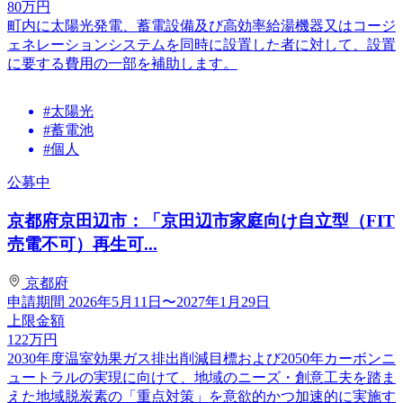
80
万円
町内に太陽光発電、蓄電設備及び高効率給湯機器又はコージ
ェネレーションシステムを同時に設置した者に対して、設置
に要する費用の一部を補助します。
#太陽光
#蓄電池
#個人
公募中
京都府京田辺市：「京田辺市家庭向け自立型（FIT
売電不可）再生可...
京都府
申請期間
2026年5月11日〜2027年1月29日
上限金額
122
万円
2030年度温室効果ガス排出削減目標および2050年カーボンニ
ュートラルの実現に向けて、地域のニーズ・創意工夫を踏ま
えた地域脱炭素の「重点対策」を意欲的かつ加速的に実施す