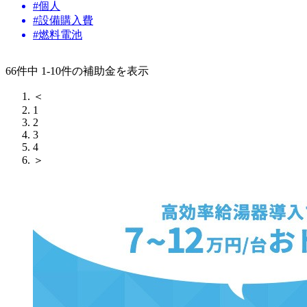
#個人
#設備購入費
#燃料電池
66件中 1-10件の補助金を表示
＜
1
2
3
4
＞