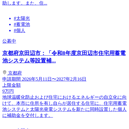
助します。また、住...
#太陽光
#蓄電池
#個人
公募中
京都府京田辺市：「令和8年度京田辺市住宅用蓄電
池システム等設置補...
京都府
申請期間
2026年5月11日〜2027年2月16日
上限金額
9
万円
地球温暖化防止および住宅におけるエネルギーの自立化に向
けて、本市に住所を有し自らが居住する住宅に、住宅用蓄電
池システムと太陽光発電システムを新たに同時設置した個人
に補助金を交付します。