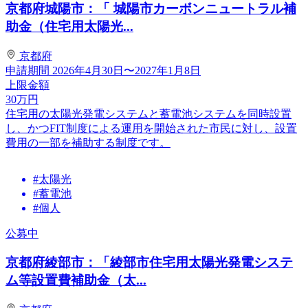
京都府城陽市：「 城陽市カーボンニュートラル補
助金（住宅用太陽光...
京都府
申請期間
2026年4月30日〜2027年1月8日
上限金額
30
万円
住宅用の太陽光発電システムと蓄電池システムを同時設置
し、かつFIT制度による運用を開始された市民に対し、設置
費用の一部を補助する制度です。
#太陽光
#蓄電池
#個人
公募中
京都府綾部市：「綾部市住宅用太陽光発電システ
ム等設置費補助金（太...