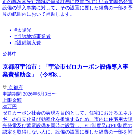
市の脱炭素先行地域の事業計画に位置づけている太陽光発電
設備の導入事業に対して、その設置に要した経費の一部を予
算の範囲内において補助します。
#太陽光
#当該地域事業者
#設備購入費
公募中
京都府宇治市：「宇治市ゼロカーボン設備導入事
業費補助金」（令和8...
京都府
申請期間
2026年6月3日〜
上限金額
80
万円
ゼロカーボン社会の実現を目的として、住宅におけるエネル
ギーの自立化及び効率化を推進するため、市内に住宅用太陽
光発電及び蓄電設備を同時に設置し、FIT制度又はFIP制度の
認定を取得しない人に、設備の設置に要した経費の一部を補