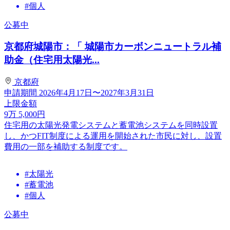
#個人
公募中
京都府城陽市：「 城陽市カーボンニュートラル補
助金（住宅用太陽光...
京都府
申請期間
2026年4月17日〜2027年3月31日
上限金額
9
万
5,000
円
住宅用の太陽光発電システムと蓄電池システムを同時設置
し、かつFIT制度による運用を開始された市民に対し、設置
費用の一部を補助する制度です。
#太陽光
#蓄電池
#個人
公募中