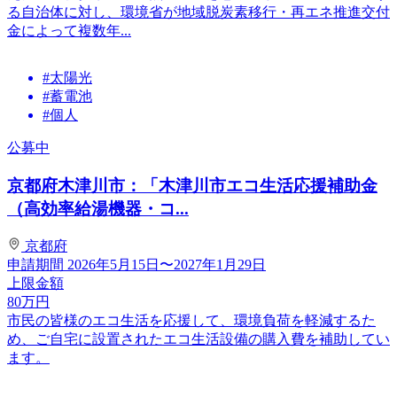
る自治体に対し、環境省が地域脱炭素移行・再エネ推進交付
金によって複数年...
#太陽光
#蓄電池
#個人
公募中
京都府木津川市：「木津川市エコ生活応援補助金
（高効率給湯機器・コ...
京都府
申請期間
2026年5月15日〜2027年1月29日
上限金額
80
万円
市民の皆様のエコ生活を応援して、環境負荷を軽減するた
め、ご自宅に設置されたエコ生活設備の購入費を補助してい
ます。