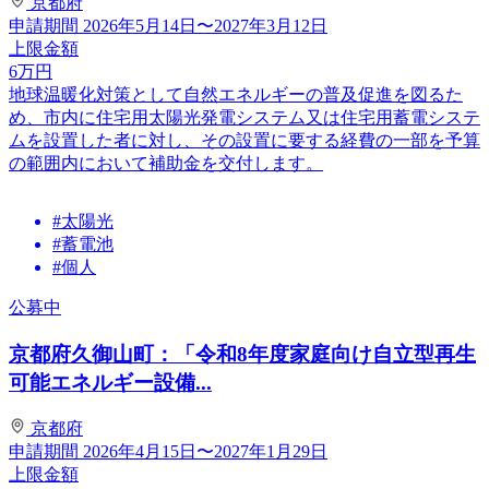
京都府
申請期間
2026年5月14日〜2027年3月12日
上限金額
6
万円
地球温暖化対策として自然エネルギーの普及促進を図るた
め、市内に住宅用太陽光発電システム又は住宅用蓄電システ
ムを設置した者に対し、その設置に要する経費の一部を予算
の範囲内において補助金を交付します。
#太陽光
#蓄電池
#個人
公募中
京都府久御山町：「令和8年度家庭向け自立型再生
可能エネルギー設備...
京都府
申請期間
2026年4月15日〜2027年1月29日
上限金額