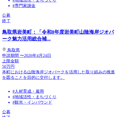
#地域活性・まちづくり
#専門家謝金
公募
終了
鳥取県岩美町：「令和8年度岩美町山陰海岸ジオパ
ーク魅力活用総合補...
鳥取県
申請期間
〜2026年4月24日
上限金額
50
万円
本町における山陰海岸ジオパークを活用した取り組みの推進
を図ることを目的に交付します。
#人材育成・雇用
#地域活性・まちづくり
#観光・インバウンド
公募