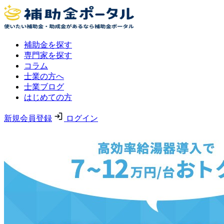
補助金を探す
専門家を探す
コラム
士業の方へ
士業ブログ
はじめての方
新規会員登録
ログイン