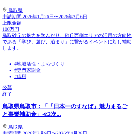
鳥取県
申請期間
2026年1月26日〜2026年3月6日
上限金額
100
万円
鳥取砂丘の魅力を学んだり、砂丘西側エリアの活用の方向性
である「学び、遊び、泊まり」に繋がるイベントに対し補助
します。
#地域活性・まちづくり
#専門家謝金
#借料
公募
終了
鳥取県鳥取市：「「日本一のすなば」魅力まるご
と事業補助金」≪2次...
鳥取県
申請期間
2026年3月9日〜2026年4月28日