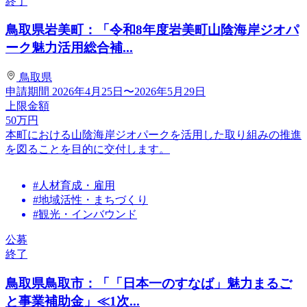
終了
鳥取県岩美町：「令和8年度岩美町山陰海岸ジオパ
ーク魅力活用総合補...
鳥取県
申請期間
2026年4月25日〜2026年5月29日
上限金額
50
万円
本町における山陰海岸ジオパークを活用した取り組みの推進
を図ることを目的に交付します。
#人材育成・雇用
#地域活性・まちづくり
#観光・インバウンド
公募
終了
鳥取県鳥取市：「「日本一のすなば」魅力まるご
と事業補助金」≪1次...