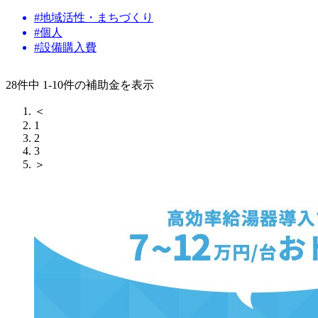
#地域活性・まちづくり
#個人
#設備購入費
28件中 1-10件の補助金を表示
＜
1
2
3
＞