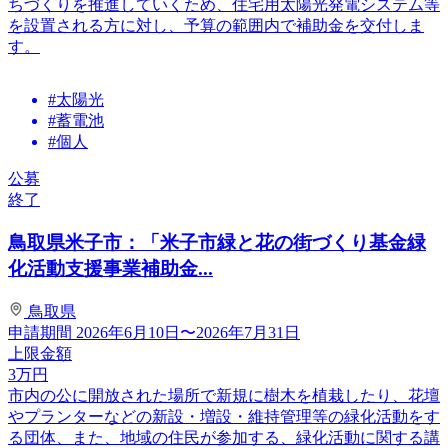
ちづくりを推進していくため、住宅用太陽光発電システム等
を設置される方に対し、予算の範囲内で補助金を交付しま
す。
#太陽光
#蓄電池
#個人
公募
終了
鳥取県米子市：「米子市緑と花の街づくり基金緑
化活動支援事業補助金...
鳥取県
申請期間
2026年6月10日〜2026年7月31日
上限金額
3
万円
市内の公に開放された場所で新規に樹木を植栽したり、花壇
やプランターなどの新設・増設・維持管理等の緑化活動をす
る団体、また、地域の住民が参加する、緑化活動に関する講