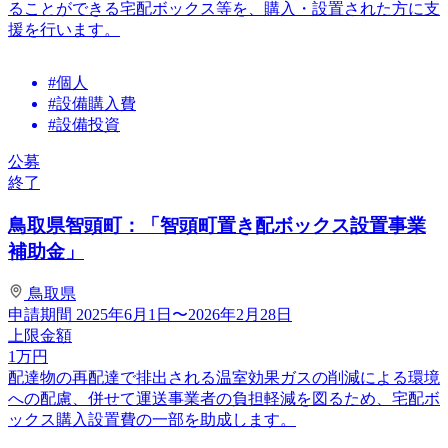
ることができる宅配ボックス等を、購入・設置された方に支
援を行います。
#個人
#設備購入費
#設備投資
公募
終了
鳥取県智頭町：「智頭町置き配ボックス設置事業
補助金」
鳥取県
申請期間
2025年6月1日〜2026年2月28日
上限金額
1
万円
配達物の再配達で排出される温室効果ガスの削減による環境
への配慮、併せて運送事業者の負担軽減を図るため、宅配ボ
ックス購入設置費の一部を助成します。