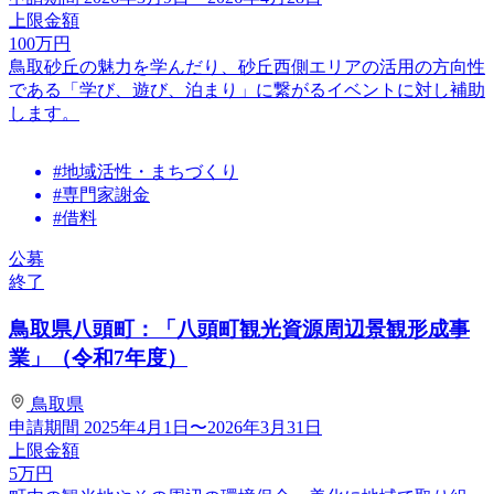
上限金額
100
万円
鳥取砂丘の魅力を学んだり、砂丘西側エリアの活用の方向性
である「学び、遊び、泊まり」に繋がるイベントに対し補助
します。
#地域活性・まちづくり
#専門家謝金
#借料
公募
終了
鳥取県八頭町：「八頭町観光資源周辺景観形成事
業」（令和7年度）
鳥取県
申請期間
2025年4月1日〜2026年3月31日
上限金額
5
万円