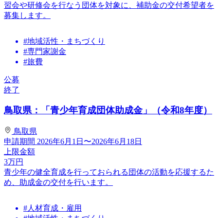
習会や研修会を行なう団体を対象に、補助金の交付希望者を
募集します。
#地域活性・まちづくり
#専門家謝金
#旅費
公募
終了
鳥取県：「青少年育成団体助成金」（令和8年度）
鳥取県
申請期間
2026年6月1日〜2026年6月18日
上限金額
3
万円
青少年の健全育成を行っておられる団体の活動を応援するた
め、助成金の交付を行います。
#人材育成・雇用