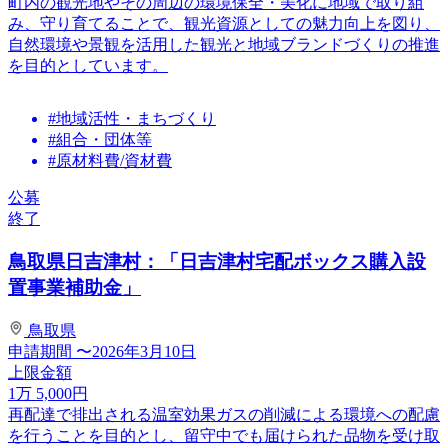
町内の観光地やその周辺の環境保全・美化に地域で取り組
み、守り育てることで、観光資源としての魅力向上を図り、
自然環境や景観を活用した観光と地域ブランドづくりの推進
を目的としています。
#地域活性・まちづくり
#組合・団体等
#原材料費/資材費
公募
終了
鳥取県日吉津村：「日吉津村宅配ボックス購入設
置事業補助金」
鳥取県
申請期間
〜2026年3月10日
上限金額
1
万
5,000
円
再配達で排出される温室効果ガスの削減による環境への配慮
を行うことを目的とし、留守中でも届けられた品物を受け取