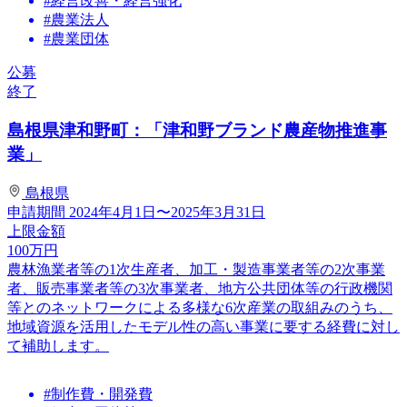
#経営改善・経営強化
#農業法人
#農業団体
公募
終了
島根県津和野町：「津和野ブランド農産物推進事
業」
島根県
申請期間
2024年4月1日〜2025年3月31日
上限金額
100
万円
農林漁業者等の1次生産者、加工・製造事業者等の2次事業
者、販売事業者等の3次事業者、地方公共団体等の行政機関
等とのネットワークによる多様な6次産業の取組みのうち、
地域資源を活用したモデル性の高い事業に要する経費に対し
て補助します。
#制作費・開発費