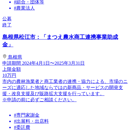
#組合・団体等
#農業法人
公募
終了
島根県松江市：「まつえ農水商工連携事業助成
金」
島根県
申請期間
2024年4月1日〜2025年3月31日
上限金額
10
万円
市内の農林漁業者と商工業者の連携・協力による、市場のニ
ーズに適応した地域ならではの新商品・サービスの開発支
援・改良支援及び販路拡大支援を行っています。
※申請の前に必ずご相談ください。
#専門家謝金
#出展料・出店料
#委託費