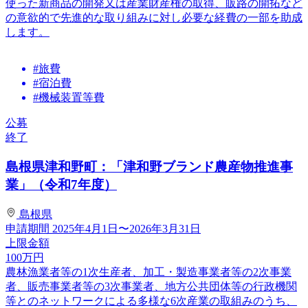
使った新商品の開発又は産業財産権の取得、販路の開拓など
の意欲的で先進的な取り組みに対し必要な経費の一部を助成
します。
#旅費
#宿泊費
#機械装置等費
公募
終了
島根県津和野町：「津和野ブランド農産物推進事
業」（令和7年度）
島根県
申請期間
2025年4月1日〜2026年3月31日
上限金額
100
万円
農林漁業者等の1次生産者、加工・製造事業者等の2次事業
者、販売事業者等の3次事業者、地方公共団体等の行政機関
等とのネットワークによる多様な6次産業の取組みのうち、