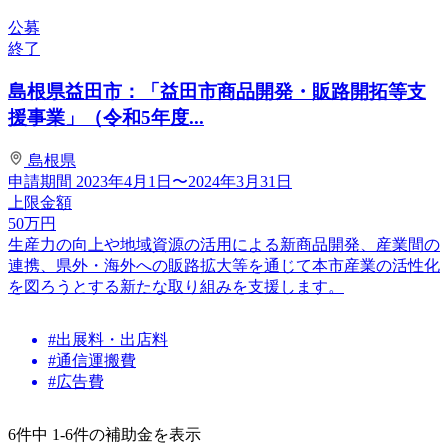
公募
終了
島根県益田市：「益田市商品開発・販路開拓等支
援事業」（令和5年度...
島根県
申請期間
2023年4月1日〜2024年3月31日
上限金額
50
万円
生産力の向上や地域資源の活用による新商品開発、産業間の
連携、県外・海外への販路拡大等を通じて本市産業の活性化
を図ろうとする新たな取り組みを支援します。
#出展料・出店料
#通信運搬費
#広告費
6件中 1-6件の補助金を表示