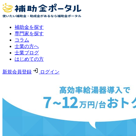
補助金を探す
専門家を探す
コラム
士業の方へ
士業ブログ
はじめての方
新規会員登録
ログイン