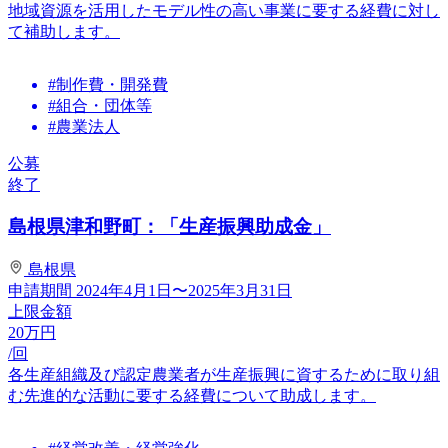
地域資源を活用したモデル性の高い事業に要する経費に対し
て補助します。
#制作費・開発費
#組合・団体等
#農業法人
公募
終了
島根県津和野町：「生産振興助成金」
島根県
申請期間
2024年4月1日〜2025年3月31日
上限金額
20
万円
/回
各生産組織及び認定農業者が生産振興に資するために取り組
む先進的な活動に要する経費について助成します。