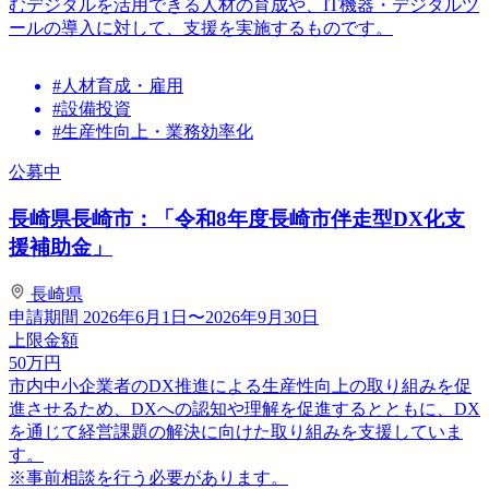
むデジタルを活用できる人材の育成や、IT機器・デジタルツ
ールの導入に対して、支援を実施するものです。
#人材育成・雇用
#設備投資
#生産性向上・業務効率化
公募中
長崎県長崎市：「令和8年度長崎市伴走型DX化支
援補助金」
長崎県
申請期間
2026年6月1日〜2026年9月30日
上限金額
50
万円
市内中小企業者のDX推進による生産性向上の取り組みを促
進させるため、DXへの認知や理解を促進するとともに、DX
を通じて経営課題の解決に向けた取り組みを支援していま
す。
※事前相談を行う必要があります。