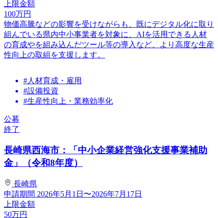
上限金額
100
万円
物価高騰などの影響を受けながらも、既にデジタル化に取り
組んでいる県内中小事業者を対象に、AIを活用できる人材
の育成やを組み込んだツール等の導入など、より高度な生産
性向上の取組を支援します。
#人材育成・雇用
#設備投資
#生産性向上・業務効率化
公募
終了
長崎県西海市：「中小企業経営強化支援事業補助
金」（令和8年度）
長崎県
申請期間
2026年5月1日〜2026年7月17日
上限金額
50
万円