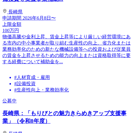
長崎県
申請期間
2026年6月8日〜
上限金額
100
万円
物価高騰や金利上昇、賃金上昇等により厳しい経営環境にあ
る市内の中小事業者が取り組む生産性の向上、省力化または
業務効率化のための新たな機械設備等への投資および従業員
の賃金を上昇させるための能力の向上または資格取得等に要
する経費について補助金を...
#人材育成・雇用
#設備投資
#生産性向上・業務効率化
公募中
長崎県：「もりびとの魅力きらめきアップ支援事
業」（令和8年度）