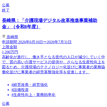
公募
終了
長崎県：「介護現場デジタル改革推進事業補助
金」（令和8年度）
長崎県
申請期間
2026年6月16日〜2026年7月31日
上限金額
1,200
万円
高齢化が進行し、働き手となる世代の人口が減少していく中
で、質の高い介護サービスの提供や、さらなる生産性向上を
図るため、介護現場のテクノロジー化並びに事業者の業務協
働化並びに事業者の経営基盤強化等を促進します。
#経営改善・経営強化
#設備投資
#生産性向上・業務効率化
公募