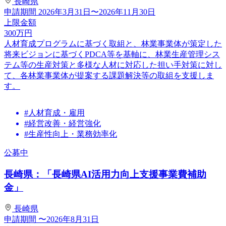
長崎県
申請期間
2026年3月31日〜2026年11月30日
上限金額
300
万円
人材育成プログラムに基づく取組と、林業事業体が策定した
将来ビジョンに基づくPDCA等を基軸に、林業生産管理シス
テム等の生産対策と多様な人材に対応した担い手対策に対し
て、各林業事業体が提案する課題解決等の取組を支援しま
す。
#人材育成・雇用
#経営改善・経営強化
#生産性向上・業務効率化
公募中
長崎県：「長崎県AI活用力向上支援事業費補助
金」
長崎県
申請期間
〜2026年8月31日