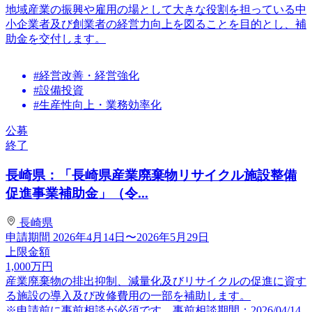
地域産業の振興や雇用の場として大きな役割を担っている中
小企業者及び創業者の経営力向上を図ることを目的とし、補
助金を交付します。
#経営改善・経営強化
#設備投資
#生産性向上・業務効率化
公募
終了
長崎県：「長崎県産業廃棄物リサイクル施設整備
促進事業補助金」（令...
長崎県
申請期間
2026年4月14日〜2026年5月29日
上限金額
1,000
万円
産業廃棄物の排出抑制、減量化及びリサイクルの促進に資す
る施設の導入及び改修費用の一部を補助します。
※申請前に事前相談が必須です。事前相談期間：2026/04/14