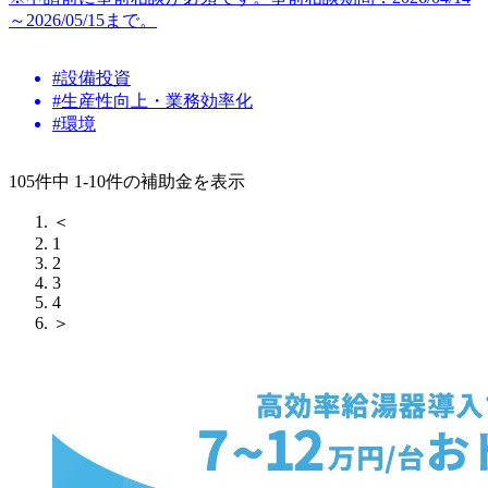
～2026/05/15まで。
#設備投資
#生産性向上・業務効率化
#環境
105件中 1-10件の補助金を表示
＜
1
2
3
4
＞