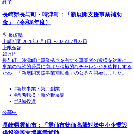
終了
長崎県長与町・時津町：「新展開支援事業補助
金」（令和8年度）
長崎県
申請期間
2026年6月1日〜2026年7月23日
上限金額
20
万円
長与町、時津町に事業拠点を有する事業者の皆様を対象に、
事業の持続的発展に向けた積極的なチャレンジを後押しする
ため、「新展開支援事業補助金」の公募を開始しました。
#新規事業・第二創業
#業態転換・新分野展開
#設備投資
公募中
長崎県雲仙市：「雲仙市物価高騰対策中小企業設
備投資等支援事業補助...