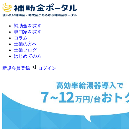
補助金を探す
専門家を探す
コラム
士業の方へ
士業ブログ
はじめての方
新規会員登録
ログイン