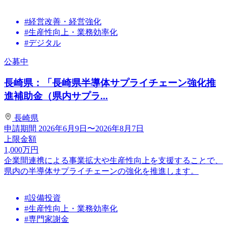
#経営改善・経営強化
#生産性向上・業務効率化
#デジタル
公募中
長崎県：「長崎県半導体サプライチェーン強化推
進補助金（県内サプラ...
長崎県
申請期間
2026年6月9日〜2026年8月7日
上限金額
1,000
万円
企業間連携による事業拡大や生産性向上を支援することで、
県内の半導体サプライチェーンの強化を推進します。
#設備投資
#生産性向上・業務効率化
#専門家謝金