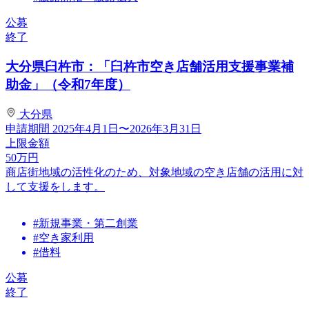
公募
終了
大分県臼杵市：「臼杵市空き店舗活用支援事業補
助金」（令和7年度）
大分県
申請期間
2025年4月1日〜2026年3月31日
上限金額
50
万円
商店街地域の活性化のため、対象地域の空き店舗の活用に対
して支援をします。
#新規事業・第二創業
#空き家利用
#借料
公募
終了