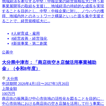
地域経済を牽引する中堅・中核企業の経営規模拡大に伴う新
事業展開等の取組を支援し、地域経済の持続的な成長を実現
することを目的とし、中堅・中核企業に対し、ノウハウの獲
得、地域内外とのネットワーク構築といった面を集中支援す
ることで、経営規模拡大に...
#人材育成・雇用
#経営改善・経営強化
#新規事業・第二創業
公募中
大分県中津市：「商店街空き店舗活用事業補助
金」（令和8年度）
大分県
申請期間
2026年4月1日〜2027年3月26日
上限金額
100
万円
商店街の振興及び中心市街地の活性化を図ることを目的に、
中心市街地における商店街の空き店舗を活用して行う事業に