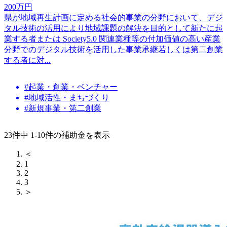
200
万円
県が地域再生計画に定める社会的事業の分野において、デジ
タル技術の活用により地域課題の解決を目的として新たに起
業する者または Society5.0 関連業種等の付加価値の高い産業
分野でのデジタル技術を活用した事業承継若しくは第二創業
する者に対...
#起業・創業・ベンチャー
#地域活性・まちづくり
#新規事業・第二創業
23件中 1-10件の補助金を表示
＜
1
2
3
＞