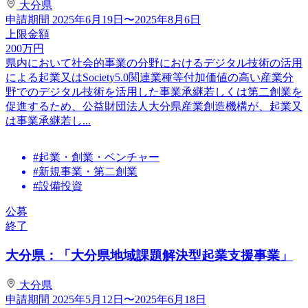
大分県
申請期間
2025年6月19日〜2025年8月6日
上限金額
200
万円
県内において社会的事業の分野におけるデジタル技術の活用
による起業又はSociety5.0関連業種等付加価値の高い産業分
野でのデジタル技術を活用した事業承継若しくは第二創業を
促進するため、公益財団法人大分県産業創造機構が、起業又
は事業承継若し...
#起業・創業・ベンチャー
#新規事業・第二創業
#設備投資
公募
終了
大分県：「大分県地域課題解決型起業支援事業」
大分県
申請期間
2025年5月12日〜2025年6月18日