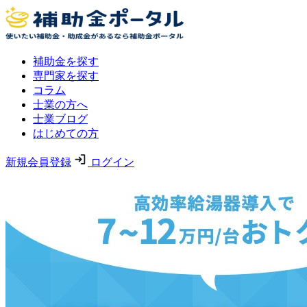
補助金を探す
専門家を探す
コラム
士業の方へ
士業ブログ
はじめての方
新規会員登録
ログイン