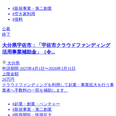
#新規事業・第二創業
#空き家利用
#借料
公募
終了
大分県宇佐市：「宇佐市クラウドファンディング
活用事業補助金」（令...
大分県
申請期間
2025年4月1日〜2026年3月31日
上限金額
20
万円
クラウドファンディングを利用して起業・事業拡大を行う事
業者へ手数料の一部を補助します。
#起業・創業・ベンチャー
#新規事業・第二創業
#販路開拓・販路拡大