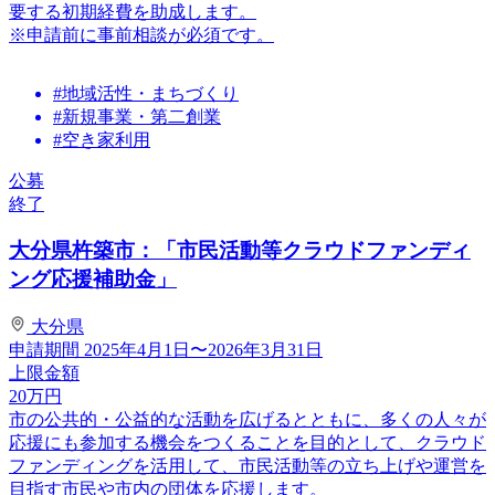
要する初期経費を助成します。
※申請前に事前相談が必須です。
#地域活性・まちづくり
#新規事業・第二創業
#空き家利用
公募
終了
大分県杵築市：「市民活動等クラウドファンディ
ング応援補助金」
大分県
申請期間
2025年4月1日〜2026年3月31日
上限金額
20
万円
市の公共的・公益的な活動を広げるとともに、多くの人々が
応援にも参加する機会をつくることを目的として、クラウド
ファンディングを活用して、市民活動等の立ち上げや運営を
目指す市民や市内の団体を応援します。