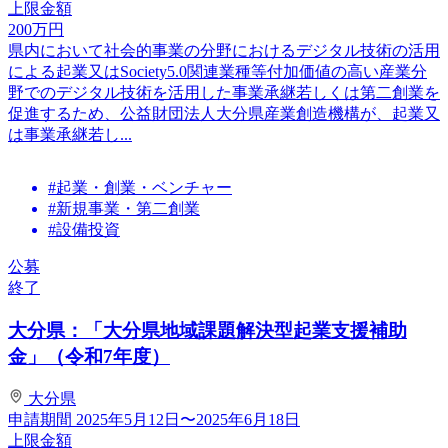
上限金額
200
万円
県内において社会的事業の分野におけるデジタル技術の活用
による起業又はSociety5.0関連業種等付加価値の高い産業分
野でのデジタル技術を活用した事業承継若しくは第二創業を
促進するため、公益財団法人大分県産業創造機構が、起業又
は事業承継若し...
#起業・創業・ベンチャー
#新規事業・第二創業
#設備投資
公募
終了
大分県：「大分県地域課題解決型起業支援補助
金」（令和7年度）
大分県
申請期間
2025年5月12日〜2025年6月18日
上限金額