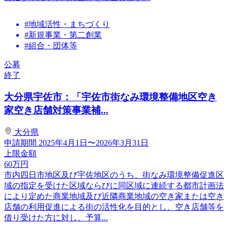
#地域活性・まちづくり
#新規事業・第二創業
#組合・団体等
公募
終了
大分県宇佐市：「宇佐市街なみ環境整備地区空き
家空き店舗対策事業補...
大分県
申請期間
2025年4月1日〜2026年3月31日
上限金額
60
万円
市内四日市地区及び宇佐地区のうち、街なみ環境整備促進区
域の指定を受けた区域ならびに同区域に連続する都市計画法
により定めた商業地域及び近隣商業地域の空き家または空き
店舗の利用促進による街の活性化を目的とし、空き店舗等を
借り受けた方に対し、予算...