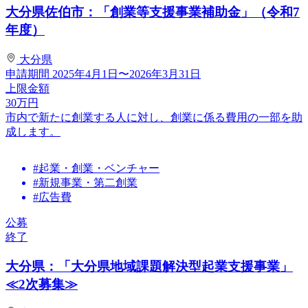
大分県佐伯市：「創業等支援事業補助金」（令和7
年度）
大分県
申請期間
2025年4月1日〜2026年3月31日
上限金額
30
万円
市内で新たに創業する人に対し、創業に係る費用の一部を助
成します。
#起業・創業・ベンチャー
#新規事業・第二創業
#広告費
公募
終了
大分県：「大分県地域課題解決型起業支援事業」
≪2次募集≫