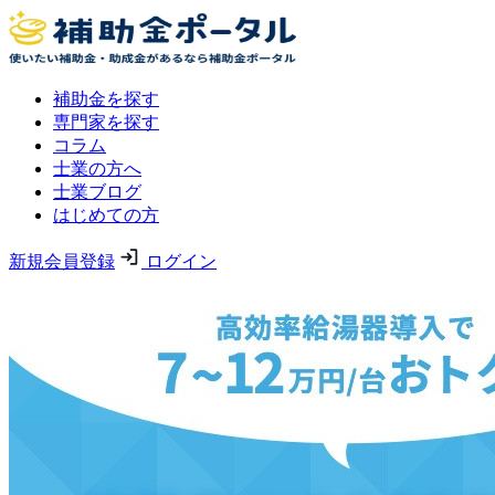
補助金を探す
専門家を探す
コラム
士業の方へ
士業ブログ
はじめての方
新規会員登録
ログイン