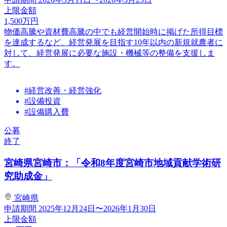
上限金額
1,500
万円
物価高騰や資材費高騰の中でも経営開始時に掲げた所得目標
を達成するなど、経営発展を目指す10年以内の新規就農者に
対して、経営発展に必要な施設・機械等の整備を支援しま
す。
#経営改善・経営強化
#設備投資
#設備購入費
公募
終了
宮崎県宮崎市：「令和8年度宮崎市地域貢献学術研
究助成金」
宮崎県
申請期間
2025年12月24日〜2026年1月30日
上限金額