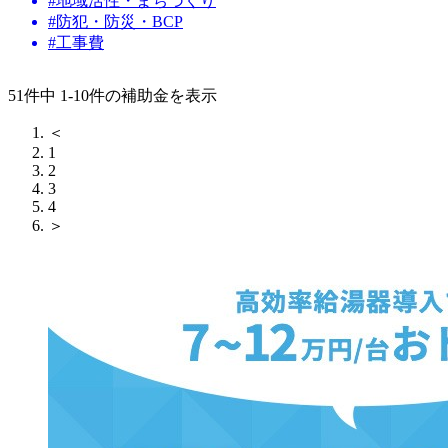
#地域活性・まちづくり
#防犯・防災・BCP
#工事費
51件中 1-10件の補助金を表示
＜
1
2
3
4
＞