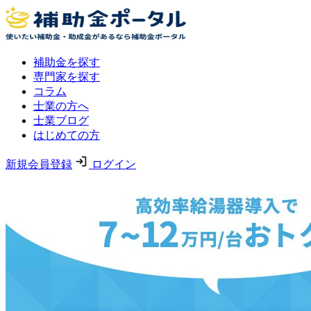
補助金を探す
専門家を探す
コラム
士業の方へ
士業ブログ
はじめての方
新規会員登録
ログイン