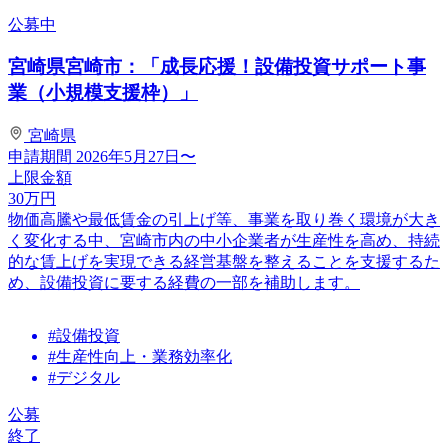
公募中
宮崎県宮崎市：「成長応援！設備投資サポート事
業（小規模支援枠）」
宮崎県
申請期間
2026年5月27日〜
上限金額
30
万円
物価高騰や最低賃金の引上げ等、事業を取り巻く環境が大き
く変化する中、宮崎市内の中小企業者が生産性を高め、持続
的な賃上げを実現できる経営基盤を整えることを支援するた
め、設備投資に要する経費の一部を補助します。
#設備投資
#生産性向上・業務効率化
#デジタル
公募
終了