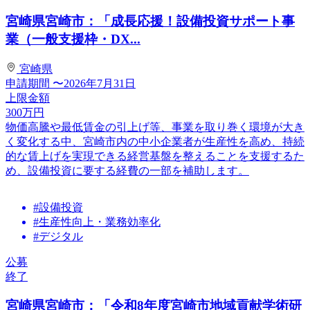
宮崎県宮崎市：「成長応援！設備投資サポート事
業（一般支援枠・DX...
宮崎県
申請期間
〜2026年7月31日
上限金額
300
万円
物価高騰や最低賃金の引上げ等、事業を取り巻く環境が大き
く変化する中、宮崎市内の中小企業者が生産性を高め、持続
的な賃上げを実現できる経営基盤を整えることを支援するた
め、設備投資に要する経費の一部を補助します。
#設備投資
#生産性向上・業務効率化
#デジタル
公募
終了
宮崎県宮崎市：「令和8年度宮崎市地域貢献学術研