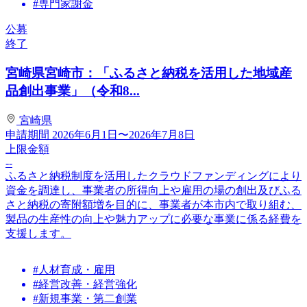
#専門家謝金
公募
終了
宮崎県宮崎市：「ふるさと納税を活用した地域産
品創出事業」（令和8...
宮崎県
申請期間
2026年6月1日〜2026年7月8日
上限金額
--
ふるさと納税制度を活用したクラウドファンディングにより
資金を調達し、事業者の所得向上や雇用の場の創出及びふる
さと納税の寄附額増を目的に、事業者が本市内で取り組む、
製品の生産性の向上や魅力アップに必要な事業に係る経費を
支援します。
#人材育成・雇用
#経営改善・経営強化
#新規事業・第二創業