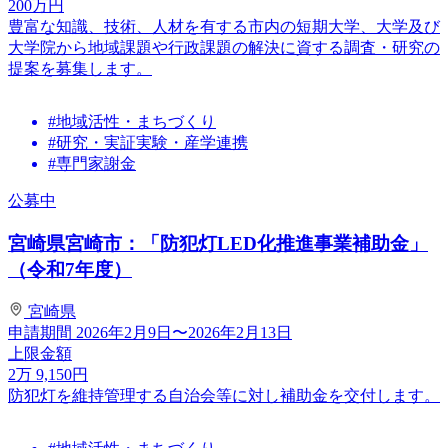
200
万円
豊富な知識、技術、人材を有する市内の短期大学、大学及び
大学院から地域課題や行政課題の解決に資する調査・研究の
提案を募集します。
#地域活性・まちづくり
#研究・実証実験・産学連携
#専門家謝金
公募中
宮崎県宮崎市：「防犯灯LED化推進事業補助金」
（令和7年度）
宮崎県
申請期間
2026年2月9日〜2026年2月13日
上限金額
2
万
9,150
円
防犯灯を維持管理する自治会等に対し補助金を交付します。