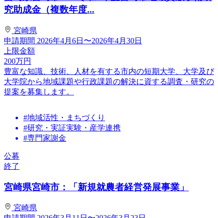
究助成金（複数年度...
宮崎県
申請期間
2026年4月6日〜2026年4月30日
上限金額
200
万円
豊富な知識、技術、人材を有する市内の短期大学、大学及び
大学院から地域課題や行政課題の解決に資する調査・研究の
提案を募集します。
#地域活性・まちづくり
#研究・実証実験・産学連携
#専門家謝金
公募
終了
宮崎県宮崎市：「新規就農者経営発展事業」
宮崎県
申請期間
2026年3月11日〜2026年3月23日