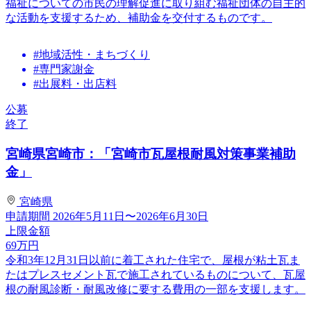
福祉についての市民の理解促進に取り組む福祉団体の自主的
な活動を支援するため、補助金を交付するものです。
#地域活性・まちづくり
#専門家謝金
#出展料・出店料
公募
終了
宮崎県宮崎市：「宮崎市瓦屋根耐風対策事業補助
金」
宮崎県
申請期間
2026年5月11日〜2026年6月30日
上限金額
69
万円
令和3年12月31日以前に着工された住宅で、屋根が粘土瓦ま
たはプレスセメント瓦で施工されているものについて、瓦屋
根の耐風診断・耐風改修に要する費用の一部を支援します。