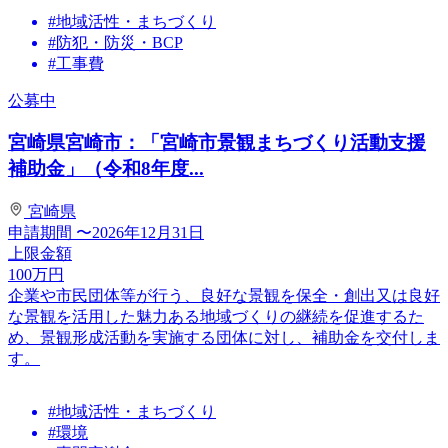
#地域活性・まちづくり
#防犯・防災・BCP
#工事費
公募中
宮崎県宮崎市：「宮崎市景観まちづくり活動支援
補助金」（令和8年度...
宮崎県
申請期間
〜2026年12月31日
上限金額
100
万円
企業や市民団体等が行う、良好な景観を保全・創出又は良好
な景観を活用した魅力ある地域づくりの継続を促進するた
め、景観形成活動を実施する団体に対し、補助金を交付しま
す。
#地域活性・まちづくり
#環境