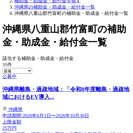
補助金・助成金・給付金を探す
沖縄県の補助金・助成金・給付金一覧
沖縄県八重山郡竹富町の補助金・助成金・給付金一覧
沖縄県八重山郡竹富町の補助
金・助成金・給付金一覧
該当する補助金・助成金・給付金
31
件
公募中
沖縄県離島・過疎地域：「令和8年度離島・過疎地
域におけるEV導入...
沖縄県
申請期間
2026年6月1日〜2026年10月30日
上限金額
25
万円