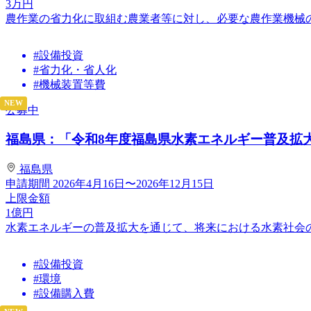
3
万円
農作業の省力化に取組む農業者等に対し、必要な農作業機械
#設備投資
#省力化・省人化
#機械装置等費
NEW
公募中
福島県：「令和8年度福島県水素エネルギー普及拡大事
福島県
申請期間
2026年4月16日〜2026年12月15日
上限金額
1
億円
水素エネルギーの普及拡大を通じて、将来における水素社会
#設備投資
#環境
#設備購入費