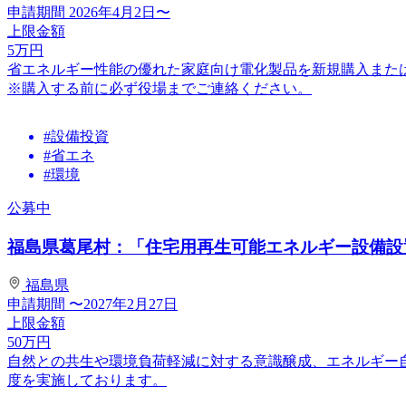
申請期間
2026年4月2日〜
上限金額
5
万円
省エネルギー性能の優れた家庭向け電化製品を新規購入また
※購入する前に必ず役場までご連絡ください。
#設備投資
#省エネ
#環境
公募中
福島県葛尾村：「住宅用再生可能エネルギー設備設置
福島県
申請期間
〜2027年2月27日
上限金額
50
万円
自然との共生や環境負荷軽減に対する意識醸成、エネルギー
度を実施しております。