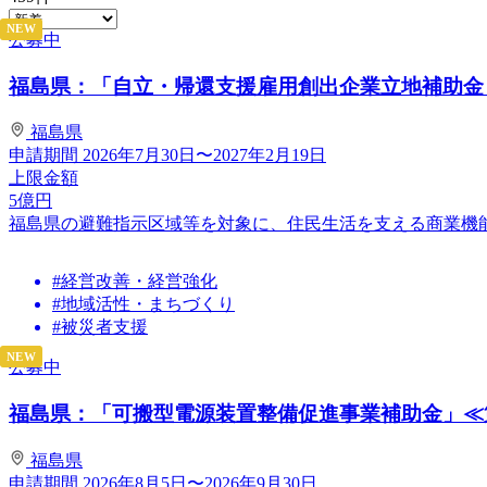
NEW
公募中
福島県：「自立・帰還支援雇用創出企業立地補助金（
福島県
申請期間
2026年7月30日〜2027年2月19日
上限金額
5
億円
福島県の避難指示区域等を対象に、住民生活を支える商業機
#経営改善・経営強化
#地域活性・まちづくり
#被災者支援
NEW
公募中
福島県：「可搬型電源装置整備促進事業補助金」≪
福島県
申請期間
2026年8月5日〜2026年9月30日