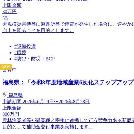
上限金額
30
万円
/基
大規模災害時等に避難所等で停電が発生した場合に、速やか
向上を図ることを目的とします。
#設備投資
#環境
#防犯・防災・BCP
NEW
公募中
福島県：「令和8年度地域産業6次化ステップアップ強
福島県
申請期間
2026年6月29日〜2026年8月28日
上限金額
300
万円
農林漁業者等が異業種と密接に連携して行う競争力ある新商
目的として補助金交付事業を実施します。