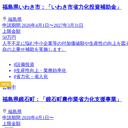
福島県いわき市：「いわき市省力化投資補助金」
福島県
申請期間
2026年4月1日〜2027年3月31日
上限金額
50
万円
人手不足に悩む中小企業等の付加価値額や生産性の向上を図
自の上乗せ補助を実施します。
#設備投資
#生産性向上・業務効率化
#省力化・省人化
NEW
公募中
福島県鏡石町：「鏡石町農作業省力化支援事業」
福島県
申請期間
2026年4月1日〜
上限金額