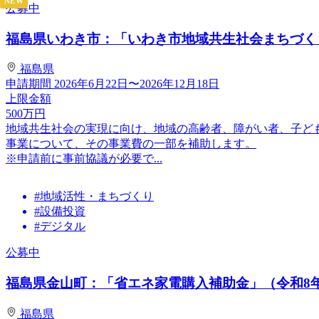
NEW
公募中
福島県いわき市：「いわき市地域共生社会まちづくり
福島県
申請期間
2026年6月22日〜2026年12月18日
上限金額
500
万円
地域共生社会の実現に向け、地域の高齢者、障がい者、子ど
事業について、その事業費の一部を補助します。
※申請前に事前協議が必要で...
#地域活性・まちづくり
#設備投資
#デジタル
公募中
福島県金山町：「省エネ家電購入補助金」（令和8
福島県