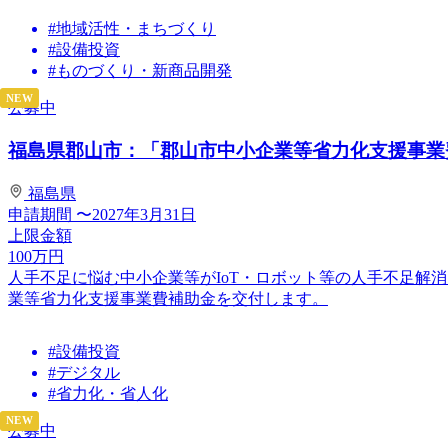
#地域活性・まちづくり
#設備投資
#ものづくり・新商品開発
NEW
公募中
福島県郡山市：「郡山市中小企業等省力化支援事業費補
福島県
申請期間
〜2027年3月31日
上限金額
100
万円
人手不足に悩む中小企業等がIoT・ロボット等の人手不足解
業等省力化支援事業費補助金を交付します。
#設備投資
#デジタル
#省力化・省人化
NEW
公募中