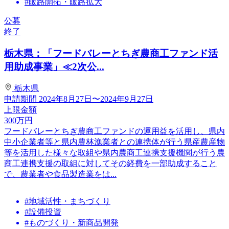
#販路開拓・販路拡大
公募
終了
栃木県：「フードバレーとちぎ農商工ファンド活
用助成事業」≪2次公...
栃木県
申請期間
2024年8月27日〜2024年9月27日
上限金額
300
万円
フードバレーとちぎ農商工ファンドの運用益を活用し、県内
中小企業者等と県内農林漁業者との連携体が行う県産農産物
等を活用した様々な取組や県内農商工連携支援機関が行う農
商工連携支援の取組に対してその経費を一部助成すること
で、農業者や食品製造業をは...
#地域活性・まちづくり
#設備投資
#ものづくり・新商品開発