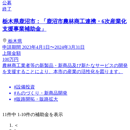
公募
終了
栃木県鹿沼市：「鹿沼市農林商工連携・6次産業化
支援事業補助金」
栃木県
申請期間
2023年4月1日〜2024年3月31日
上限金額
100
万円
農林商工業者等の新製品・新商品及び新たなサービスの開発
を支援することにより、本市の産業の活性化を図ります。
#設備投資
#ものづくり・新商品開発
#販路開拓・販路拡大
11件中 1-10件の補助金を表示
＜