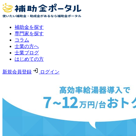
補助金を探す
専門家を探す
コラム
士業の方へ
士業ブログ
はじめての方
新規会員登録
ログイン