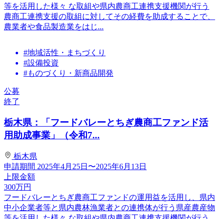
等を活用した様々 な取組や県内農商工連携支援機関が行う
農商工連携支援の取組に対してその経費を助成することで、
農業者や食品製造業をはじ...
#地域活性・まちづくり
#設備投資
#ものづくり・新商品開発
公募
終了
栃木県：「フードバレーとちぎ農商工ファンド活
用助成事業」（令和7...
栃木県
申請期間
2025年4月25日〜2025年6月13日
上限金額
300
万円
フードバレーとちぎ農商工ファンドの運用益を活用し、県内
中小企業者等と県内農林漁業者との連携体が行う県産農産物
等を活用した様々 な取組や県内農商工連携支援機関が行う