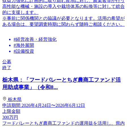
収益力強化に計画的に取り組む産地に対し、農業者等が行う
高性能な機械・施設の導入や栽培体系の転換等に対して総合
的に支援します。
※事前に関係機関との協議が必要となります。活用の希望が
ある場合は、要望調査時期に関わらず随時ご相談ください。
#経営改善・経営強化
#海外展開
#設備投資
公募
終了
栃木県：「フードバレーとちぎ農商工ファンド活
用助成事業」（令和8...
栃木県
申請期間
2026年4月24日〜2026年6月12日
上限金額
300
万円
フードバレーとちぎ農商工ファンドの運用益を活用し、県内