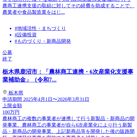
農商工連携支援の取組に対してその経費を助成することで、
農業者や食品製造業をはじ...
#地域活性・まちづくり
#設備投資
#ものづくり・新商品開発
公募
終了
栃木県鹿沼市：「農林商工連携・6次産業化支援事
業補助金」（令和7...
栃木県
申請期間
2025年4月1日〜2026年3月31日
上限金額
100
万円
農林商工の複数の事業者が連携して行う新製品・新商品の開
発事業、農林商工の事業者が自ら6次産業化により行う新製
品・新商品の開発事業、上記新商品等を開発した後の販路開