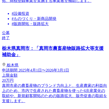
拓、商標登録事業を実施する事業者を補助します。
#設備投資
#ものづくり・新商品開発
#販路開拓・販路拡大
公募
終了
栃木県真岡市：「真岡市農畜産物販路拡大等支援
補助金」
栃木県
申請期間
2025年4月1日〜2026年3月1日
上限金額
20
万円
真岡市産の農畜産物のブランド力向上と、生産農家の利益向
上のため、市内で生産された農畜産物を使った6次産業化の
取組や、新規顧客開拓のための販路拡大、販売促進の取組を
支援します。