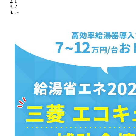
1
2
＞