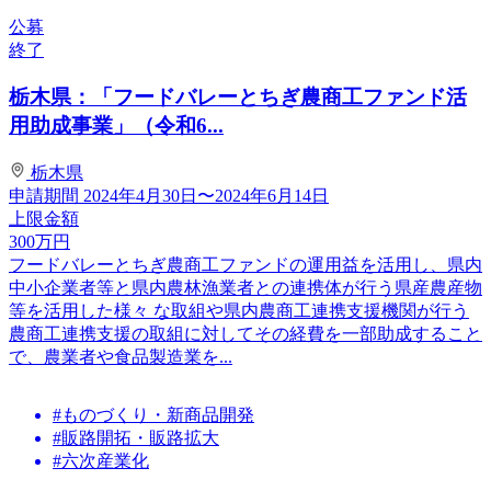
公募
終了
栃木県：「フードバレーとちぎ農商工ファンド活
用助成事業」（令和6...
栃木県
申請期間
2024年4月30日〜2024年6月14日
上限金額
300
万円
フードバレーとちぎ農商工ファンドの運用益を活用し、県内
中小企業者等と県内農林漁業者との連携体が行う県産農産物
等を活用した様々 な取組や県内農商工連携支援機関が行う
農商工連携支援の取組に対してその経費を一部助成すること
で、農業者や食品製造業を...
#ものづくり・新商品開発
#販路開拓・販路拡大
#六次産業化