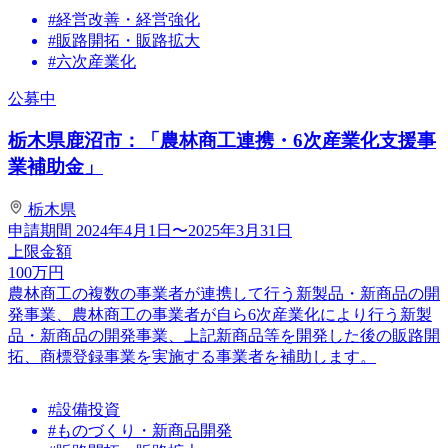
#経営改善・経営強化
#販路開拓・販路拡大
#六次産業化
公募中
栃木県鹿沼市：「農林商工連携・6次産業化支援事
業補助金」
栃木県
申請期間
2024年4月1日〜2025年3月31日
上限金額
100
万円
農林商工の複数の事業者が連携して行う新製品・新商品の開
発事業、農林商工の事業者が自ら6次産業化により行う新製
品・新商品の開発事業、上記新商品等を開発した後の販路開
拓、商標登録事業を実施する事業者を補助します。
#設備投資
#ものづくり・新商品開発