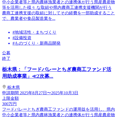
中小企業者等と県内農林漁業者との連携体が行う県産農産物
等を活用した様々 な取組や県内農商工連携支援機関が行う
農商工連携支援の取組に対してその経費を一部助成すること
で、農業者や食品製造業を...
#地域活性・まちづくり
#設備投資
#ものづくり・新商品開発
公募
終了
栃木県：「フードバレーとちぎ農商工ファンド活
用助成事業」≪2次募...
栃木県
申請期間
2025年8月27日〜2025年10月3日
上限金額
300
万円
フードバレーとちぎ農商工ファンドの運用益を活用し、県内
中小企業者等と県内農林漁業者との連携体が行う県産農産物