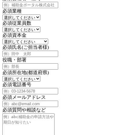
必須
業種
必須
従業員数
必須
資本金
必須
氏名(ご担当者様)
役職・部署
必須
所在地(都道府県)
必須
電話番号
必須
メールアドレス
必須
質問や相談など