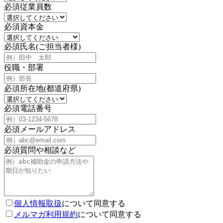
必須
従業員数
必須
資本金
必須
氏名(ご担当者様)
役職・部署
必須
所在地(都道府県)
必須
電話番号
必須
メールアドレス
必須
質問や相談など
個人情報取扱
について同意する
メルマガ利用規約
について同意する