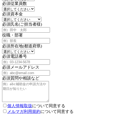
必須
従業員数
必須
資本金
必須
氏名(ご担当者様)
役職・部署
必須
所在地(都道府県)
必須
電話番号
必須
メールアドレス
必須
質問や相談など
個人情報取扱
について同意する
メルマガ利用規約
について同意する