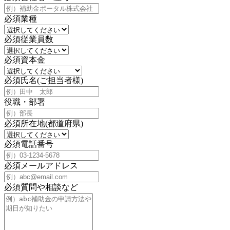
必須
業種
必須
従業員数
必須
資本金
必須
氏名(ご担当者様)
役職・部署
必須
所在地(都道府県)
必須
電話番号
必須
メールアドレス
必須
質問や相談など