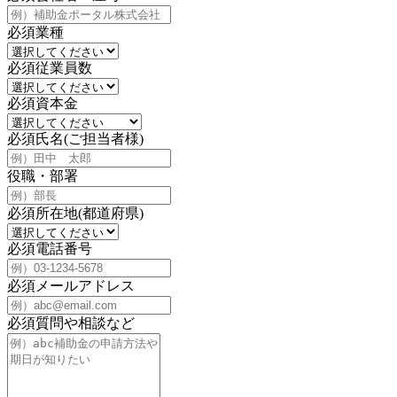
必須
業種
必須
従業員数
必須
資本金
必須
氏名(ご担当者様)
役職・部署
必須
所在地(都道府県)
必須
電話番号
必須
メールアドレス
必須
質問や相談など