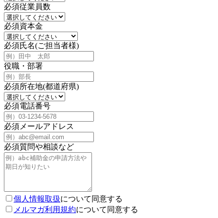
必須
従業員数
必須
資本金
必須
氏名(ご担当者様)
役職・部署
必須
所在地(都道府県)
必須
電話番号
必須
メールアドレス
必須
質問や相談など
個人情報取扱
について同意する
メルマガ利用規約
について同意する