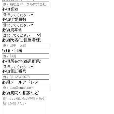
必須
業種
必須
従業員数
必須
資本金
必須
氏名(ご担当者様)
役職・部署
必須
所在地(都道府県)
必須
電話番号
必須
メールアドレス
必須
質問や相談など