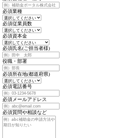
必須
業種
必須
従業員数
必須
資本金
必須
氏名(ご担当者様)
役職・部署
必須
所在地(都道府県)
必須
電話番号
必須
メールアドレス
必須
質問や相談など