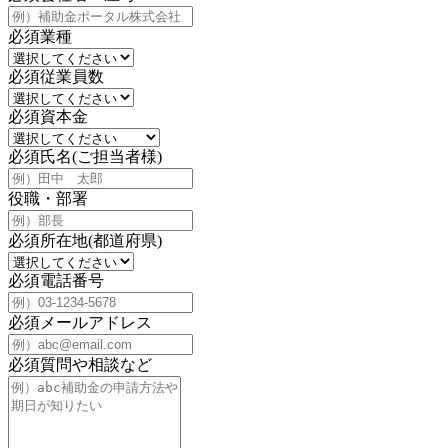
必須
業種
必須
従業員数
必須
資本金
必須
氏名(ご担当者様)
役職・部署
必須
所在地(都道府県)
必須
電話番号
必須
メールアドレス
必須
質問や相談など