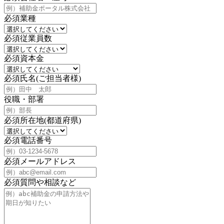
必須
業種
必須
従業員数
必須
資本金
必須
氏名(ご担当者様)
役職・部署
必須
所在地(都道府県)
必須
電話番号
必須
メールアドレス
必須
質問や相談など