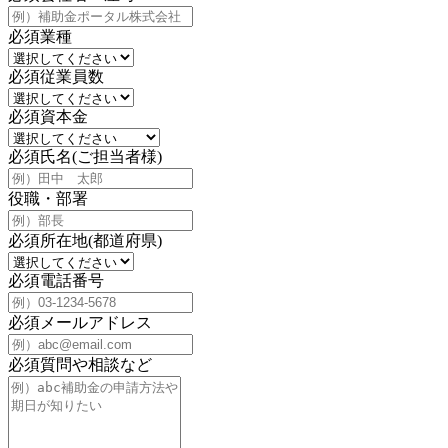
必須
業種
必須
従業員数
必須
資本金
必須
氏名(ご担当者様)
役職・部署
必須
所在地(都道府県)
必須
電話番号
必須
メールアドレス
必須
質問や相談など