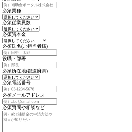
必須
業種
必須
従業員数
必須
資本金
必須
氏名(ご担当者様)
役職・部署
必須
所在地(都道府県)
必須
電話番号
必須
メールアドレス
必須
質問や相談など