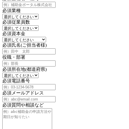
必須
業種
必須
従業員数
必須
資本金
必須
氏名(ご担当者様)
役職・部署
必須
所在地(都道府県)
必須
電話番号
必須
メールアドレス
必須
質問や相談など