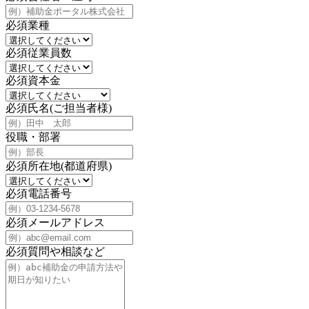
必須
業種
必須
従業員数
必須
資本金
必須
氏名(ご担当者様)
役職・部署
必須
所在地(都道府県)
必須
電話番号
必須
メールアドレス
必須
質問や相談など