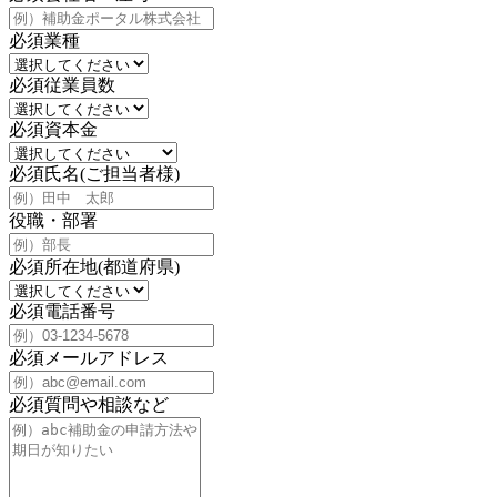
必須
業種
必須
従業員数
必須
資本金
必須
氏名(ご担当者様)
役職・部署
必須
所在地(都道府県)
必須
電話番号
必須
メールアドレス
必須
質問や相談など