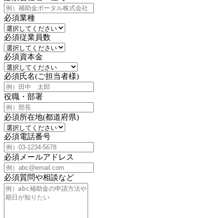
必須
業種
必須
従業員数
必須
資本金
必須
氏名(ご担当者様)
役職・部署
必須
所在地(都道府県)
必須
電話番号
必須
メールアドレス
必須
質問や相談など