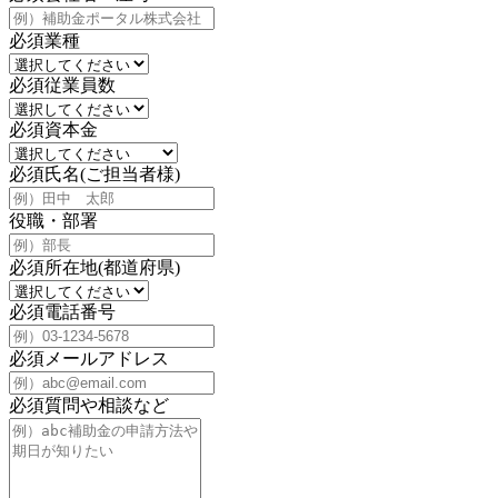
必須
業種
必須
従業員数
必須
資本金
必須
氏名(ご担当者様)
役職・部署
必須
所在地(都道府県)
必須
電話番号
必須
メールアドレス
必須
質問や相談など