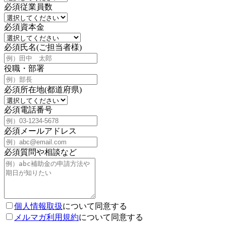
必須
従業員数
必須
資本金
必須
氏名(ご担当者様)
役職・部署
必須
所在地(都道府県)
必須
電話番号
必須
メールアドレス
必須
質問や相談など
個人情報取扱
について同意する
メルマガ利用規約
について同意する