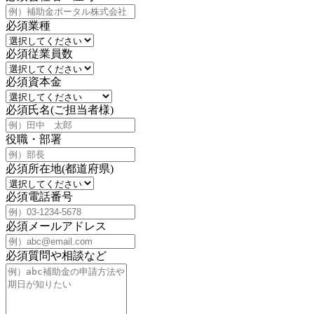
必須
業種
必須
従業員数
必須
資本金
必須
氏名(ご担当者様)
役職・部署
必須
所在地(都道府県)
必須
電話番号
必須
メールアドレス
必須
質問や相談など