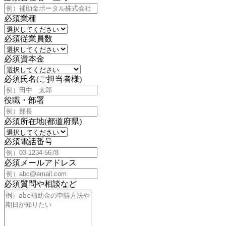
必須
業種
必須
従業員数
必須
資本金
必須
氏名(ご担当者様)
役職・部署
必須
所在地(都道府県)
必須
電話番号
必須
メールアドレス
必須
質問や相談など