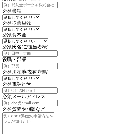
必須
業種
必須
従業員数
必須
資本金
必須
氏名(ご担当者様)
役職・部署
必須
所在地(都道府県)
必須
電話番号
必須
メールアドレス
必須
質問や相談など