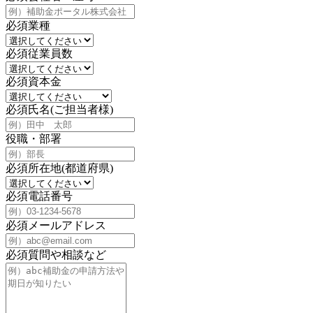
必須
業種
必須
従業員数
必須
資本金
必須
氏名(ご担当者様)
役職・部署
必須
所在地(都道府県)
必須
電話番号
必須
メールアドレス
必須
質問や相談など