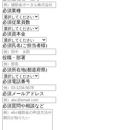
必須
業種
必須
従業員数
必須
資本金
必須
氏名(ご担当者様)
役職・部署
必須
所在地(都道府県)
必須
電話番号
必須
メールアドレス
必須
質問や相談など