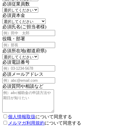
必須
従業員数
必須
資本金
必須
氏名(ご担当者様)
役職・部署
必須
所在地(都道府県)
必須
電話番号
必須
メールアドレス
必須
質問や相談など
個人情報取扱
について同意する
メルマガ利用規約
について同意する