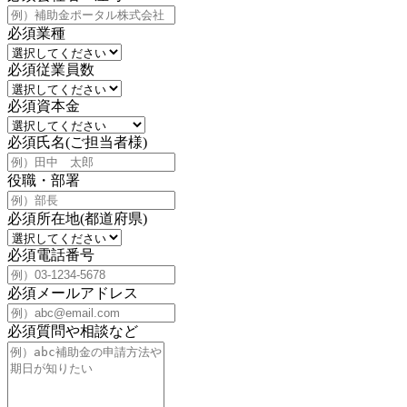
必須
業種
必須
従業員数
必須
資本金
必須
氏名(ご担当者様)
役職・部署
必須
所在地(都道府県)
必須
電話番号
必須
メールアドレス
必須
質問や相談など