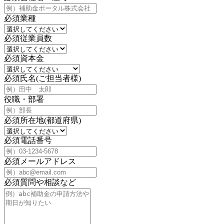
必須
業種
必須
従業員数
必須
資本金
必須
氏名(ご担当者様)
役職・部署
必須
所在地(都道府県)
必須
電話番号
必須
メールアドレス
必須
質問や相談など