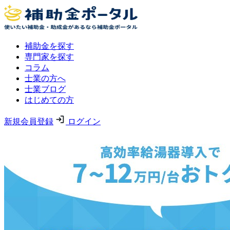
補助金を探す
専門家を探す
コラム
士業の方へ
士業ブログ
はじめての方
新規会員登録
ログイン