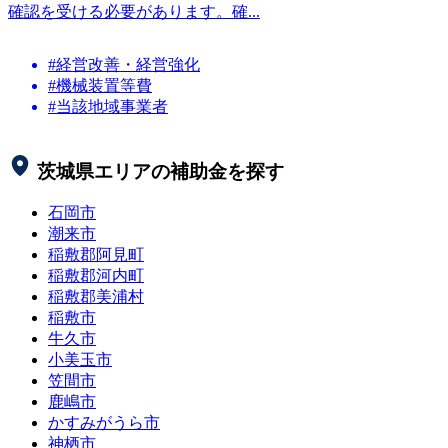
確認を受ける必要があります。確...
#経営改善・経営強化
#機械装置等費
#当該地域事業者
茨城県
エリアの補助金を探す
石岡市
潮来市
稲敷郡阿見町
稲敷郡河内町
稲敷郡美浦村
稲敷市
牛久市
小美玉市
笠間市
鹿嶋市
かすみがうら市
神栖市