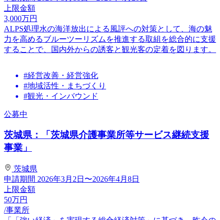
上限金額
3,000
万円
ALPS処理水の海洋放出による風評への対策として、海の魅
力を高めるブルーツーリズムを推進する取組を総合的に支援
することで、国内外からの誘客と観光客の定着を図ります。
#経営改善・経営強化
#地域活性・まちづくり
#観光・インバウンド
公募中
茨城県：「茨城県介護事業所等サービス継続支援
事業」
茨城県
申請期間
2026年3月2日〜2026年4月8日
上限金額
50
万円
/事業所