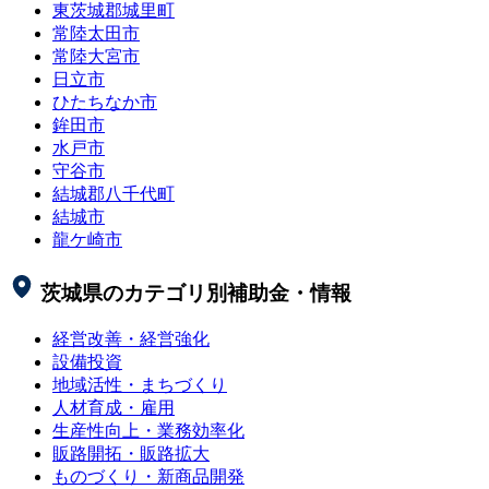
東茨城郡城里町
常陸太田市
常陸大宮市
日立市
ひたちなか市
鉾田市
水戸市
守谷市
結城郡八千代町
結城市
龍ケ崎市
茨城県
のカテゴリ別補助金・情報
経営改善・経営強化
設備投資
地域活性・まちづくり
人材育成・雇用
生産性向上・業務効率化
販路開拓・販路拡大
ものづくり・新商品開発