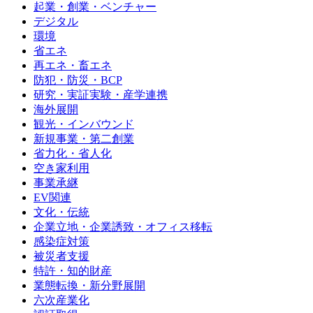
起業・創業・ベンチャー
デジタル
環境
省エネ
再エネ・畜エネ
防犯・防災・BCP
研究・実証実験・産学連携
海外展開
観光・インバウンド
新規事業・第二創業
省力化・省人化
空き家利用
事業承継
EV関連
文化・伝統
企業立地・企業誘致・オフィス移転
感染症対策
被災者支援
特許・知的財産
業態転換・新分野展開
六次産業化