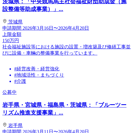
茨城県：「中央競馬馬主社会福祉財団助成金（施
設整備等助成事業）」...
茨城県
申請期間
2026年3月16日〜2026年4月20日
上限金額
150
万円
社会福祉施設等における施設の設置・増改築及び修繕工事並
びに設備・車輛の整備事業を行っています。
#経営改善・経営強化
#地域活性・まちづくり
#介護
公募中
岩手県・宮城県・福島県・茨城県：「ブルーツー
リズム推進支援事業」...
岩手県
申請期間
2026年3月11日〜2026年4月20日