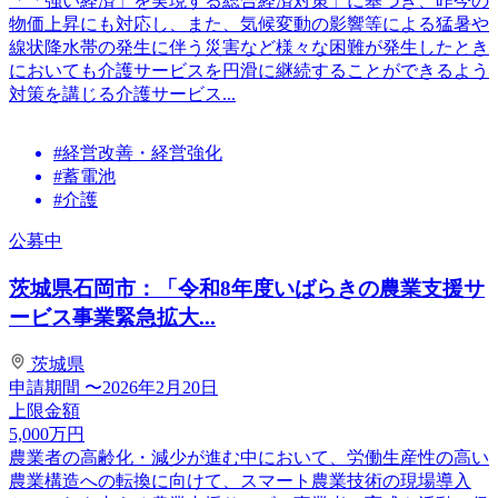
「「強い経済」を実現する総合経済対策」に基づき、昨今の
物価上昇にも対応し、また、気候変動の影響等による猛暑や
線状降水帯の発生に伴う災害など様々な困難が発生したとき
においても介護サービスを円滑に継続することができるよう
対策を講じる介護サービス...
#経営改善・経営強化
#蓄電池
#介護
公募中
茨城県石岡市：「令和8年度いばらきの農業支援サ
ービス事業緊急拡大...
茨城県
申請期間
〜2026年2月20日
上限金額
5,000
万円
農業者の⾼齢化・減少が進む中において、労働⽣産性の⾼い
農業構造への転換に向けて、スマート農業技術の現場導⼊