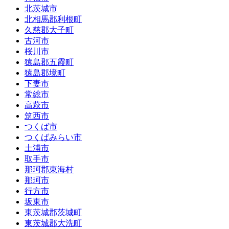
北茨城市
北相馬郡利根町
久慈郡大子町
古河市
桜川市
猿島郡五霞町
猿島郡境町
下妻市
常総市
高萩市
筑西市
つくば市
つくばみらい市
土浦市
取手市
那珂郡東海村
那珂市
行方市
坂東市
東茨城郡茨城町
東茨城郡大洗町