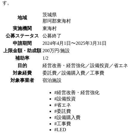
す。
茨城県
地域
那珂郡東海村
実施機関
東海村
公募ステータス
公募終了
申請期間
2024年4月1日〜2025年3月31日
上限金額・助成額
200万円/施設
補助率
1/2
目的
経営改善・経営強化／設備投資／省エネ
対象経費
委託費／設備購入費／工事費
対象事業者
宿泊施設
#経営改善・経営強化
#設備投資
#省エネ
#委託費
#設備購入費
#工事費
#LED