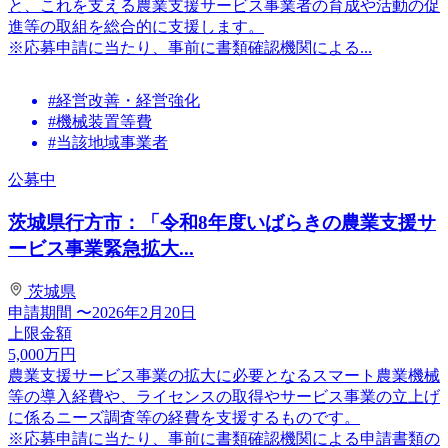
と、これを⽀える農業⽀援サービス事業者の育成や活動の促
進等の取組を総合的に⽀援します。
※応募申請に当たり、事前に書類確認機関による...
#経営改善・経営強化
#機械装置等費
#当該地域事業者
公募中
茨城県行方市：「令和8年度いばらきの農業支援サ
ービス事業緊急拡大...
茨城県
申請期間
〜2026年2月20日
上限金額
5,000
万円
農業支援サービス事業の拡大に必要となるスマート農業機械
等の導入経費や、ライセンスの取得やサービス事業の立上げ
に係るニーズ調査等の経費を支援するものです。
※応募申請に当たり、事前に書類確認機関による申請書類の