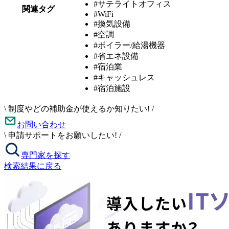
#サテライトオフィス
関連タグ
#WiFi
#換気設備
#空調
#ボイラー/給湯機器
#省エネ設備
#宿泊業
#キャッシュレス
#宿泊施設
\
制度やどの補助金が使えるか知りたい!
/
お問い合わせ
\
申請サポートをお願いしたい!
/
専門家を探す
検索結果に戻る