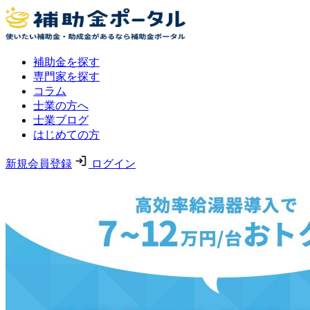
補助金を探す
専門家を探す
コラム
士業の方へ
士業ブログ
はじめての方
新規会員登録
ログイン