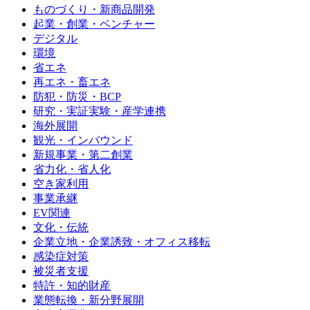
ものづくり・新商品開発
起業・創業・ベンチャー
デジタル
環境
省エネ
再エネ・畜エネ
防犯・防災・BCP
研究・実証実験・産学連携
海外展開
観光・インバウンド
新規事業・第二創業
省力化・省人化
空き家利用
事業承継
EV関連
文化・伝統
企業立地・企業誘致・オフィス移転
感染症対策
被災者支援
特許・知的財産
業態転換・新分野展開