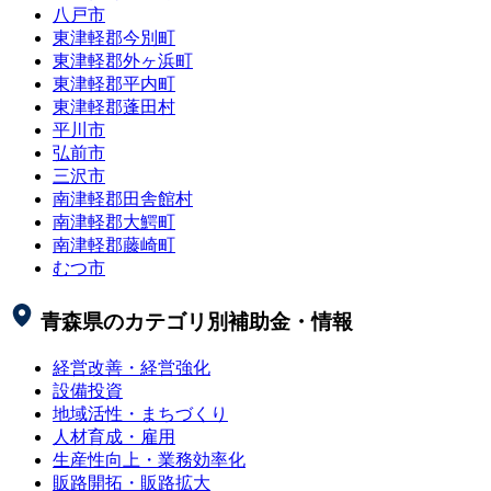
八戸市
東津軽郡今別町
東津軽郡外ヶ浜町
東津軽郡平内町
東津軽郡蓬田村
平川市
弘前市
三沢市
南津軽郡田舎館村
南津軽郡大鰐町
南津軽郡藤崎町
むつ市
青森県
のカテゴリ別補助金・情報
経営改善・経営強化
設備投資
地域活性・まちづくり
人材育成・雇用
生産性向上・業務効率化
販路開拓・販路拡大