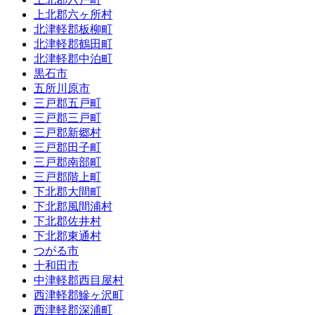
上北郡六ヶ所村
北津軽郡板柳町
北津軽郡鶴田町
北津軽郡中泊町
黒石市
五所川原市
三戸郡五戸町
三戸郡三戸町
三戸郡新郷村
三戸郡田子町
三戸郡南部町
三戸郡階上町
下北郡大間町
下北郡風間浦村
下北郡佐井村
下北郡東通村
つがる市
十和田市
中津軽郡西目屋村
西津軽郡鰺ヶ沢町
西津軽郡深浦町