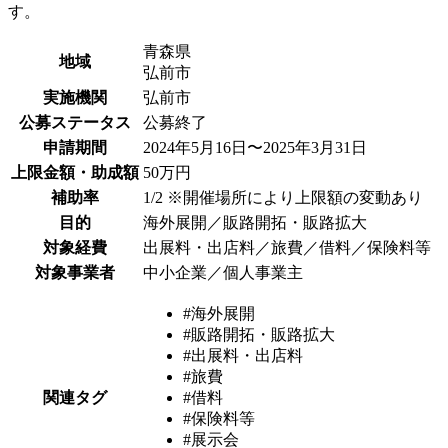
す。
青森県
地域
弘前市
実施機関
弘前市
公募ステータス
公募終了
申請期間
2024年5月16日〜2025年3月31日
上限金額・助成額
50万円
補助率
1/2 ※開催場所により上限額の変動あり
目的
海外展開／販路開拓・販路拡大
対象経費
出展料・出店料／旅費／借料／保険料等
対象事業者
中小企業／個人事業主
#海外展開
#販路開拓・販路拡大
#出展料・出店料
#旅費
関連タグ
#借料
#保険料等
#展示会