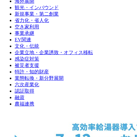
海外展開
観光・インバウンド
新規事業・第二創業
省力化・省人化
空き家利用
事業承継
EV関連
文化・伝統
企業立地・企業誘致・オフィス移転
感染症対策
被災者支援
特許・知的財産
業態転換・新分野展開
六次産業化
認証取得
融資
農福連携