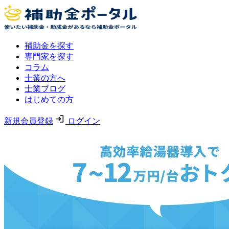
補助金を探す
専門家を探す
コラム
士業の方へ
士業ブログ
はじめての方
新規会員登録
ログイン