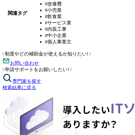
#改修費
#小売業
関連タグ
#飲食業
#サービス業
#内装工事
#中小企業
#個人事業主
\
制度やどの補助金が使えるか知りたい!
/
お問い合わせ
\
申請サポートをお願いしたい!
/
専門家を探す
検索結果に戻る