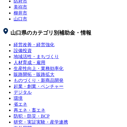
防府市
美祢市
柳井市
山口市
山口県
のカテゴリ別補助金・情報
経営改善・経営強化
設備投資
地域活性・まちづくり
人材育成・雇用
生産性向上・業務効率化
販路開拓・販路拡大
ものづくり・新商品開発
起業・創業・ベンチャー
デジタル
環境
省エネ
再エネ・畜エネ
防犯・防災・BCP
研究・実証実験・産学連携