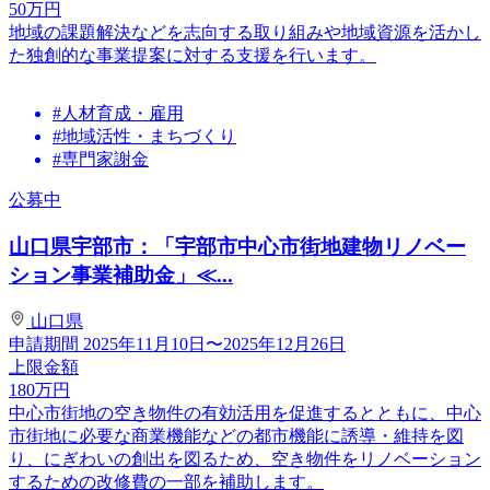
50
万円
地域の課題解決などを志向する取り組みや地域資源を活かし
た独創的な事業提案に対する支援を行います。
#人材育成・雇用
#地域活性・まちづくり
#専門家謝金
公募中
山口県宇部市：「宇部市中心市街地建物リノベー
ション事業補助金」≪...
山口県
申請期間
2025年11月10日〜2025年12月26日
上限金額
180
万円
中心市街地の空き物件の有効活用を促進するとともに、中心
市街地に必要な商業機能などの都市機能に誘導・維持を図
り、にぎわいの創出を図るため、空き物件をリノベーション
するための改修費の一部を補助します。