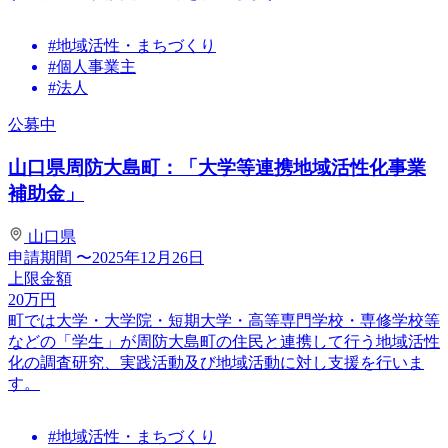
#地域活性・まちづくり
#個人事業主
#法人
公募中
山口県周防大島町：「大学等連携地域活性化事業
補助金」
山口県
申請期間
〜2025年12月26日
上限金額
20
万円
町では大学・大学院・短期大学・高等専門学校・専修学校等
などの「学生」が周防大島町の住民と連携して行う地域活性
化の調査研究、実践活動及び地域活動に対し支援を行いま
す。
#地域活性・まちづくり