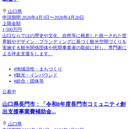
山口県
申請期間
2026年4月3日〜2026年4月20日
上限金額
1,500
万円
山口ならではの歴史や文化、自然等に根差した統一された世
界観やデザイン、ブランディングに基づく観光空間づくりを
実施する観光関係団体や民間事業者の取組に対し、専門家に
よる伴走支援をします。
#地域活性・まちづくり
#観光・インバウンド
#組合・団体等
公募中
山口県長門市：「令和8年度長門市コミュニティ創
出支援事業費補助金...
山口県