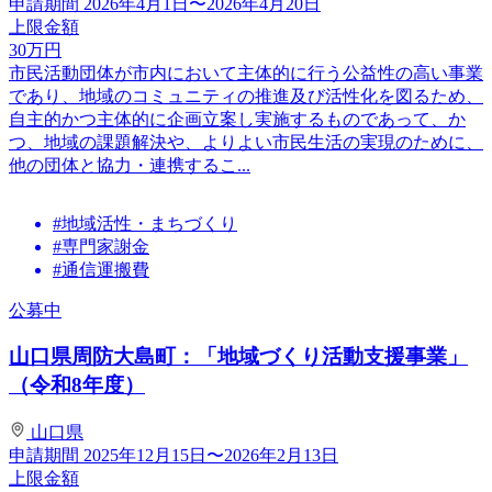
申請期間
2026年4月1日〜2026年4月20日
上限金額
30
万円
市民活動団体が市内において主体的に行う公益性の高い事業
であり、地域のコミュニティの推進及び活性化を図るため、
自主的かつ主体的に企画立案し実施するものであって、か
つ、地域の課題解決や、よりよい市民生活の実現のために、
他の団体と協力・連携するこ...
#地域活性・まちづくり
#専門家謝金
#通信運搬費
公募中
山口県周防大島町：「地域づくり活動支援事業」
（令和8年度）
山口県
申請期間
2025年12月15日〜2026年2月13日
上限金額