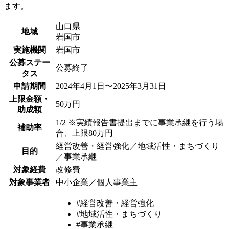
ます。
山口県
地域
岩国市
実施機関
岩国市
公募ステー
公募終了
タス
申請期間
2024年4月1日〜2025年3月31日
上限金額・
50万円
助成額
1/2 ※実績報告書提出までに事業承継を行う場
補助率
合、上限80万円
経営改善・経営強化／地域活性・まちづくり
目的
／事業承継
対象経費
改修費
対象事業者
中小企業／個人事業主
#経営改善・経営強化
#地域活性・まちづくり
#事業承継