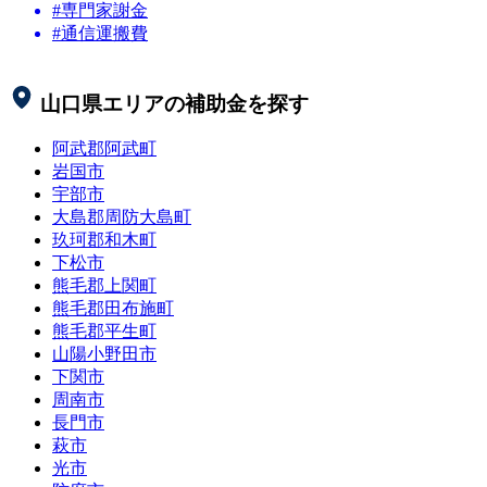
#専門家謝金
#通信運搬費
山口県
エリアの補助金を探す
阿武郡阿武町
岩国市
宇部市
大島郡周防大島町
玖珂郡和木町
下松市
熊毛郡上関町
熊毛郡田布施町
熊毛郡平生町
山陽小野田市
下関市
周南市
長門市
萩市
光市