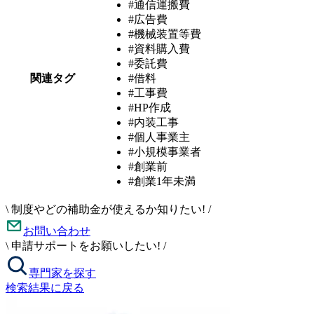
#通信運搬費
#広告費
#機械装置等費
#資料購入費
#委託費
関連タグ
#借料
#工事費
#HP作成
#内装工事
#個人事業主
#小規模事業者
#創業前
#創業1年未満
\
制度やどの補助金が使えるか知りたい!
/
お問い合わせ
\
申請サポートをお願いしたい!
/
専門家を探す
検索結果に戻る