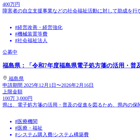
400
万円
障害者の自立支援事業などの社会福祉活動に対して助成を行
#経営改善・経営強化
#機械装置等費
#社会福祉法人
公募中
福島県：「令和7年度福島県電子処方箋の活用・普
福島県
申請期間
2025年12月1日〜2026年2月16日
上限金額
100
万
3,000
円
県は、電子処方箋の活用・普及の促進を図るため、県内の保
#医療機関
#医療・福祉
#システム購入費/システム構築費