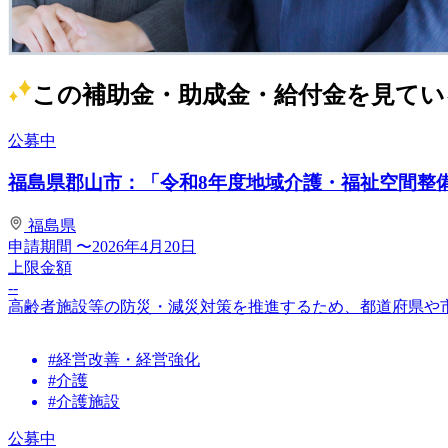
この補助金・助成金・給付金を見てい
公募中
福島県郡山市：「令和8年度地域介護・福祉空間整備等
福島県
申請期間
〜2026年4月20日
上限金額
--
高齢者施設等の防災・減災対策を推進するため、都道府県や
#経営改善・経営強化
#介護
#介護施設
公募中