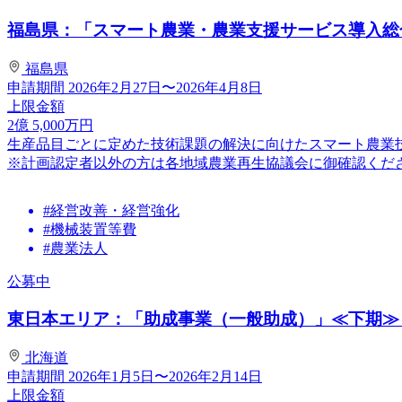
福島県：「スマート農業・農業支援サービス導入総合
福島県
申請期間
2026年2月27日〜2026年4月8日
上限金額
2
億
5,000
万円
生産品目ごとに定めた技術課題の解決に向けたスマート農業
※計画認定者以外の方は各地域農業再生協議会に御確認くだ
#経営改善・経営強化
#機械装置等費
#農業法人
公募中
東日本エリア：「助成事業（一般助成）」≪下期≫
北海道
申請期間
2026年1月5日〜2026年2月14日
上限金額