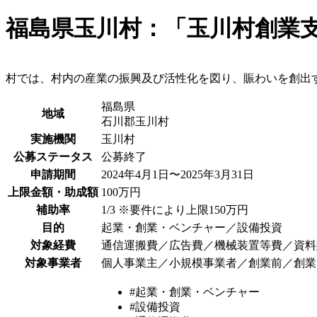
福島県玉川村：「玉川村創業
村では、村内の産業の振興及び活性化を図り、賑わいを創出
福島県
地域
石川郡玉川村
実施機関
玉川村
公募ステータス
公募終了
申請期間
2024年4月1日〜2025年3月31日
上限金額・助成額
100万円
補助率
1/3 ※要件により上限150万円
目的
起業・創業・ベンチャー／設備投資
対象経費
通信運搬費／広告費／機械装置等費／資料
対象事業者
個人事業主／小規模事業者／創業前／創業
#起業・創業・ベンチャー
#設備投資