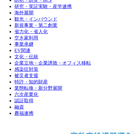
防犯・防災・BCP
研究・実証実験・産学連携
海外展開
観光・インバウンド
新規事業・第二創業
省力化・省人化
空き家利用
事業承継
EV関連
文化・伝統
企業立地・企業誘致・オフィス移転
感染症対策
被災者支援
特許・知的財産
業態転換・新分野展開
六次産業化
認証取得
融資
農福連携