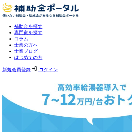
補助金を探す
専門家を探す
コラム
士業の方へ
士業ブログ
はじめての方
新規会員登録
ログイン