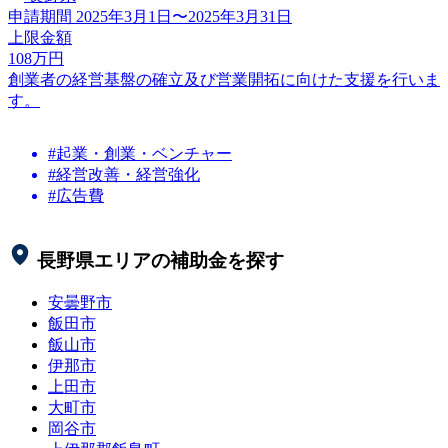
申請期間
2025年3月1日〜2025年3月31日
上限金額
108
万円
創業者の経営基盤の確立及び営業開拓に向けた支援を行いま
す。
#起業・創業・ベンチャー
#経営改善・経営強化
#広告費
長野県
エリアの補助金を探す
安曇野市
飯田市
飯山市
伊那市
上田市
大町市
岡谷市