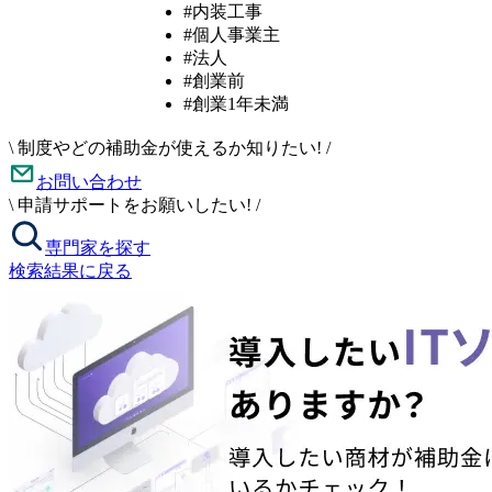
#内装工事
#個人事業主
#法人
#創業前
#創業1年未満
\
制度やどの補助金が使えるか知りたい!
/
お問い合わせ
\
申請サポートをお願いしたい!
/
専門家を探す
検索結果に戻る