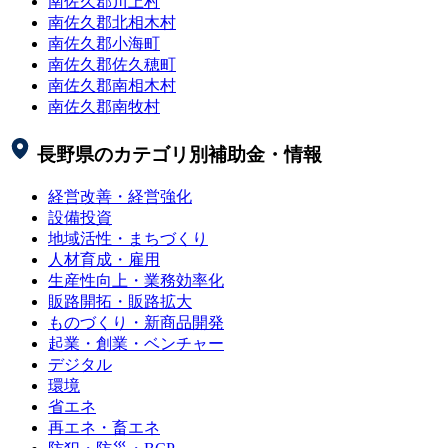
南佐久郡川上村
南佐久郡北相木村
南佐久郡小海町
南佐久郡佐久穂町
南佐久郡南相木村
南佐久郡南牧村
長野県
のカテゴリ別補助金・情報
経営改善・経営強化
設備投資
地域活性・まちづくり
人材育成・雇用
生産性向上・業務効率化
販路開拓・販路拡大
ものづくり・新商品開発
起業・創業・ベンチャー
デジタル
環境
省エネ
再エネ・畜エネ