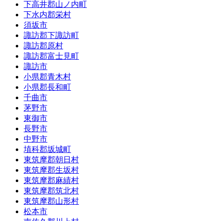
下高井郡山ノ内町
下水内郡栄村
須坂市
諏訪郡下諏訪町
諏訪郡原村
諏訪郡富士見町
諏訪市
小県郡青木村
小県郡長和町
千曲市
茅野市
東御市
長野市
中野市
埴科郡坂城町
東筑摩郡朝日村
東筑摩郡生坂村
東筑摩郡麻績村
東筑摩郡筑北村
東筑摩郡山形村
松本市