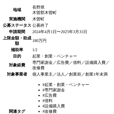
長野県
地域
木曽郡木曽町
実施機関
木曽町
公募ステータス
公募終了
申請期間
2024年4月1日〜2025年3月31日
上限金額・助成
180万円
額
補助率
1/2
目的
起業・創業・ベンチャー
専門家謝金／広告費／借料／設備購入費／
対象経費
改修費
対象事業者
個人事業主／法人／創業前／創業1年未満
#起業・創業・ベンチャー
#専門家謝金
#広告費
#借料
#設備購入費
関連タグ
#改修費