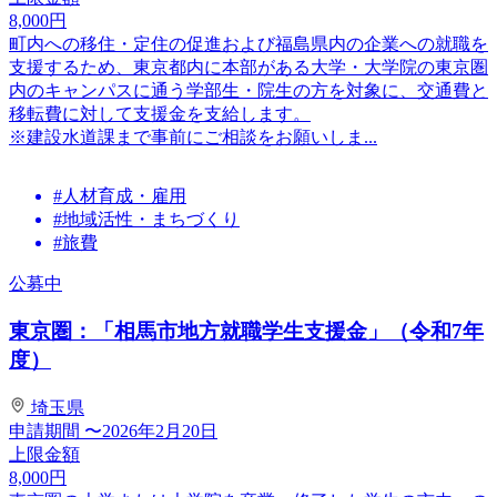
8,000
円
町内への移住・定住の促進および福島県内の企業への就職を
支援するため、東京都内に本部がある大学・大学院の東京圏
内のキャンパスに通う学部生・院生の方を対象に、交通費と
移転費に対して支援金を支給します。
※建設水道課まで事前にご相談をお願いしま...
#人材育成・雇用
#地域活性・まちづくり
#旅費
公募中
東京圏：「相馬市地方就職学生支援金」（令和7年
度）
埼玉県
申請期間
〜2026年2月20日
上限金額
8,000
円