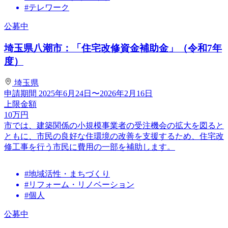
#テレワーク
公募中
埼玉県八潮市：「住宅改修資金補助金」（令和7年
度）
埼玉県
申請期間
2025年6月24日〜2026年2月16日
上限金額
10
万円
市では、建築関係の小規模事業者の受注機会の拡大を図ると
ともに、市民の良好な住環境の改善を支援するため、住宅改
修工事を行う市民に費用の一部を補助します。
#地域活性・まちづくり
#リフォーム・リノベーション
#個人
公募中