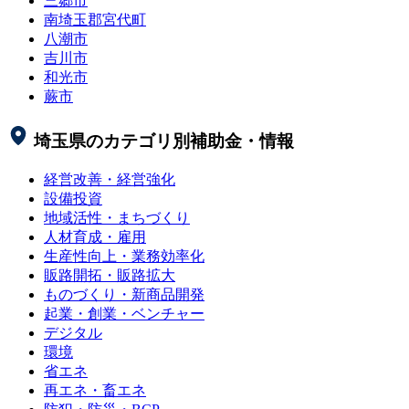
三郷市
南埼玉郡宮代町
八潮市
吉川市
和光市
蕨市
埼玉県
のカテゴリ別補助金・情報
経営改善・経営強化
設備投資
地域活性・まちづくり
人材育成・雇用
生産性向上・業務効率化
販路開拓・販路拡大
ものづくり・新商品開発
起業・創業・ベンチャー
デジタル
環境
省エネ
再エネ・畜エネ