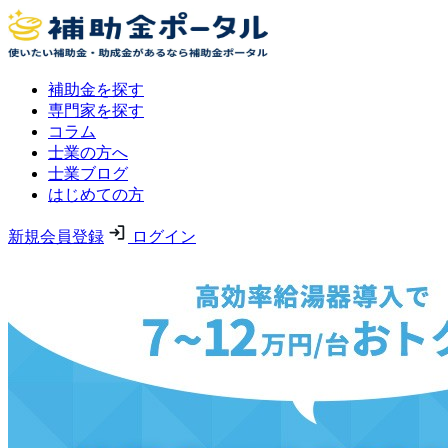
補助金を探す
専門家を探す
コラム
士業の方へ
士業ブログ
はじめての方
新規会員登録
ログイン