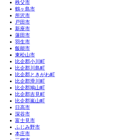
秩父市
鶴ヶ島市
所沢市
戸田市
新座市
蓮田市
羽生市
飯能市
東松山市
比企郡小川町
比企郡川島町
比企郡ときがわ町
比企郡滑川町
比企郡鳩山町
比企郡吉見町
比企郡嵐山町
日高市
深谷市
富士見市
ふじみ野市
本庄市