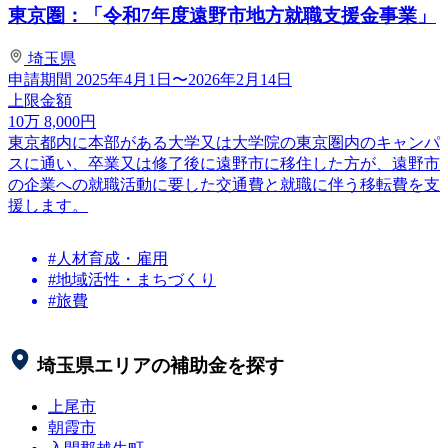
東京圏：「令和7年度遠野市地方就職支援金事業」
埼玉県
申請期間
2025年4月1日〜2026年2月14日
上限金額
10
万
8,000
円
東京都内に本部がある大学又は大学院の東京圏内のキャンパ
スに通い、卒業又は修了後に遠野市に移住した方が、遠野市
の企業への就職活動に要した交通費と就職に伴う移転費を支
援します。
#人材育成・雇用
#地域活性・まちづくり
#旅費
埼玉県
エリアの補助金を探す
上尾市
朝霞市