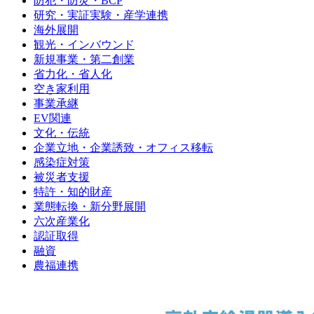
防犯・防災・BCP
研究・実証実験・産学連携
海外展開
観光・インバウンド
新規事業・第二創業
省力化・省人化
空き家利用
事業承継
EV関連
文化・伝統
企業立地・企業誘致・オフィス移転
感染症対策
被災者支援
特許・知的財産
業態転換・新分野展開
六次産業化
認証取得
融資
農福連携