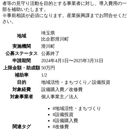
者等の見守り活動を目的とする事業者に対し、導入費用の一
部を補助いたします。
※事前相談が必須になります。産業振興課までお問合せくだ
さい。
埼玉県
地域
比企郡滑川町
実施機関
滑川町
公募ステータス
公募終了
申請期間
2024年4月1日〜2025年3月31日
上限金額・助成額
50万円
補助率
1/2
目的
地域活性・まちづくり／設備投資
対象経費
設備購入費／改修費
対象事業者
個人事業主／法人
#地域活性・まちづくり
#設備投資
#設備購入費
関連タグ
#改修費