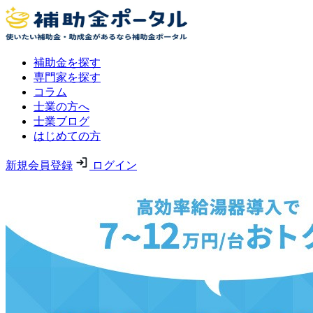
補助金を探す
専門家を探す
コラム
士業の方へ
士業ブログ
はじめての方
新規会員登録
ログイン