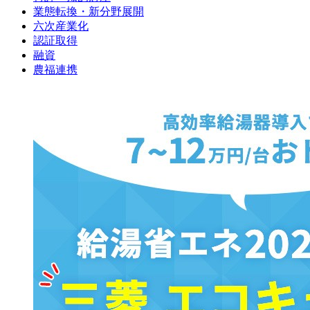
業態転換・新分野展開
六次産業化
認証取得
融資
農福連携