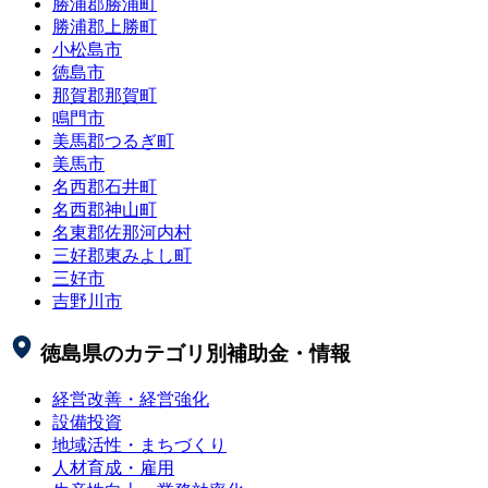
勝浦郡勝浦町
勝浦郡上勝町
小松島市
徳島市
那賀郡那賀町
鳴門市
美馬郡つるぎ町
美馬市
名西郡石井町
名西郡神山町
名東郡佐那河内村
三好郡東みよし町
三好市
吉野川市
徳島県
のカテゴリ別補助金・情報
経営改善・経営強化
設備投資
地域活性・まちづくり
人材育成・雇用