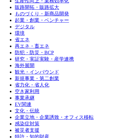
生産性向上・業務効率化
販路開拓・販路拡大
ものづくり・新商品開発
起業・創業・ベンチャー
デジタル
環境
省エネ
再エネ・畜エネ
防犯・防災・BCP
研究・実証実験・産学連携
海外展開
観光・インバウンド
新規事業・第二創業
省力化・省人化
空き家利用
事業承継
EV関連
文化・伝統
企業立地・企業誘致・オフィス移転
感染症対策
被災者支援
特許・知的財産