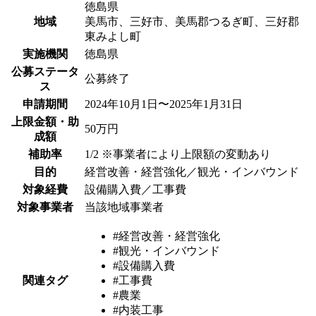
徳島県
地域
美馬市、三好市、美馬郡つるぎ町、三好郡
東みよし町
実施機関
徳島県
公募ステータ
公募終了
ス
申請期間
2024年10月1日〜2025年1月31日
上限金額・助
50万円
成額
補助率
1/2 ※事業者により上限額の変動あり
目的
経営改善・経営強化／観光・インバウンド
対象経費
設備購入費／工事費
対象事業者
当該地域事業者
#経営改善・経営強化
#観光・インバウンド
#設備購入費
関連タグ
#工事費
#農業
#内装工事