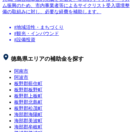
ム振興のため、市内事業者等によるサイクリスト受入環境整
備の取組みに対し、必要な経費を補助します。
#地域活性・まちづくり
#観光・インバウンド
#設備投資
徳島県
エリアの補助金を探す
阿南市
阿波市
板野郡藍住町
板野郡板野町
板野郡上板町
板野郡北島町
板野郡松茂町
海部郡海陽町
海部郡美波町
海部郡牟岐町