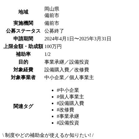
岡山県
地域
備前市
実施機関
備前市
公募ステータス
公募終了
申請期間
2024年4月1日〜2025年3月31日
上限金額・助成額
100万円
補助率
1/2
目的
事業承継／設備投資
対象経費
設備購入費／改修費
対象事業者
中小企業／個人事業主
#中小企業
#個人事業主
#設備購入費
関連タグ
#改修費
#事業承継
#設備投資
\
制度やどの補助金が使えるか知りたい!
/