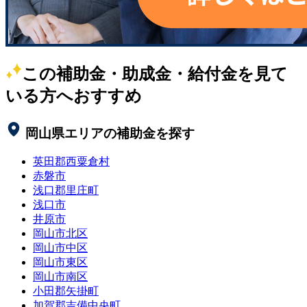
この補助金・助成金・給付金を見て
いる方へおすすめ
岡山県
エリアの補助金を探す
英田郡西粟倉村
赤磐市
浅口郡里庄町
浅口市
井原市
岡山市北区
岡山市中区
岡山市東区
岡山市南区
小田郡矢掛町
加賀郡吉備中央町