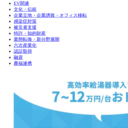
EV関連
文化・伝統
企業立地・企業誘致・オフィス移転
感染症対策
被災者支援
特許・知的財産
業態転換・新分野展開
六次産業化
認証取得
融資
農福連携