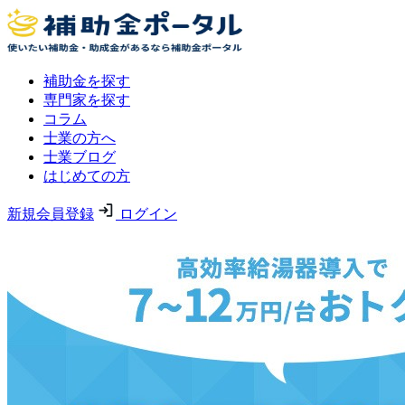
補助金を探す
専門家を探す
コラム
士業の方へ
士業ブログ
はじめての方
新規会員登録
ログイン