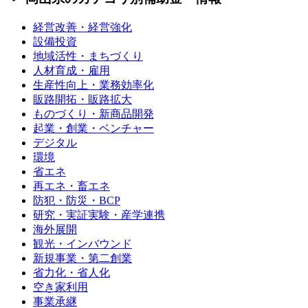
経営改善・経営強化
設備投資
地域活性・まちづくり
人材育成・雇用
生産性向上・業務効率化
販路開拓・販路拡大
ものづくり・新商品開発
起業・創業・ベンチャー
デジタル
環境
省エネ
再エネ・畜エネ
防犯・防災・BCP
研究・実証実験・産学連携
海外展開
観光・インバウンド
新規事業・第二創業
省力化・省人化
空き家利用
事業承継