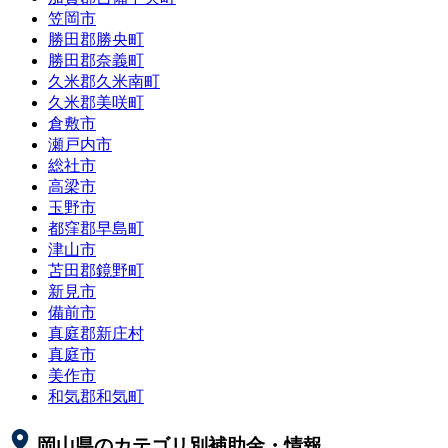
笠岡市
勝田郡勝央町
勝田郡奈義町
久米郡久米南町
久米郡美咲町
倉敷市
瀬戸内市
総社市
高梁市
玉野市
都窪郡早島町
津山市
苫田郡鏡野町
新見市
備前市
真庭郡新庄村
真庭市
美作市
和気郡和気町
岡山県
のカテゴリ別補助金・情報