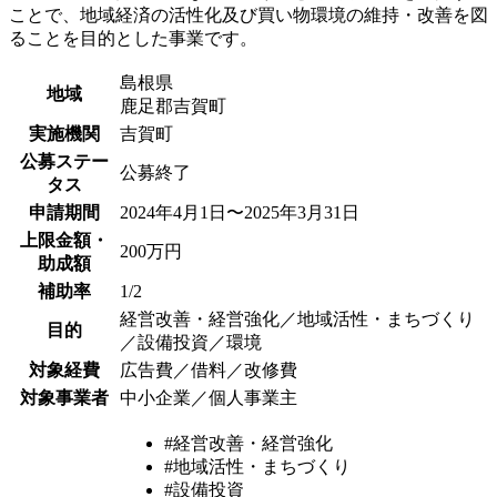
ことで、地域経済の活性化及び買い物環境の維持・改善を図
ることを目的とした事業です。
島根県
地域
鹿足郡吉賀町
実施機関
吉賀町
公募ステー
公募終了
タス
申請期間
2024年4月1日〜2025年3月31日
上限金額・
200万円
助成額
補助率
1/2
経営改善・経営強化／地域活性・まちづくり
目的
／設備投資／環境
対象経費
広告費／借料／改修費
対象事業者
中小企業／個人事業主
#経営改善・経営強化
#地域活性・まちづくり
#設備投資