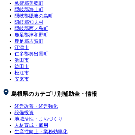
邑智郡美郷町
隠岐郡海士町
隠岐郡隠岐の島町
隠岐郡知夫村
隠岐郡西ノ島町
鹿足郡津和野町
鹿足郡吉賀町
江津市
仁多郡奥出雲町
浜田市
益田市
松江市
安来市
島根県
のカテゴリ別補助金・情報
経営改善・経営強化
設備投資
地域活性・まちづくり
人材育成・雇用
生産性向上・業務効率化