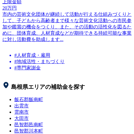
上限金額
20
万円
市内の芸術文化団体が継続して活動が行える仕組みづくりと
して、子どもから高齢者まで様々な芸術文化活動への市民参
加や鑑賞の機会をつくり、また、その活動の活性化を図るた
めに、団体育成、人材育成などが期待できる持続可能な事業
に対し活動費を助成します...
#人材育成・雇用
#地域活性・まちづくり
#専門家謝金
島根県
エリアの補助金を探す
飯石郡飯南町
出雲市
雲南市
大田市
邑智郡邑南町
邑智郡川本町