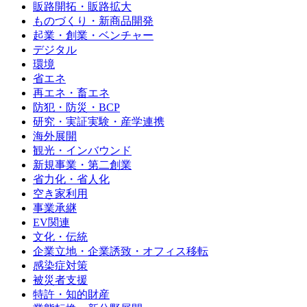
販路開拓・販路拡大
ものづくり・新商品開発
起業・創業・ベンチャー
デジタル
環境
省エネ
再エネ・畜エネ
防犯・防災・BCP
研究・実証実験・産学連携
海外展開
観光・インバウンド
新規事業・第二創業
省力化・省人化
空き家利用
事業承継
EV関連
文化・伝統
企業立地・企業誘致・オフィス移転
感染症対策
被災者支援
特許・知的財産