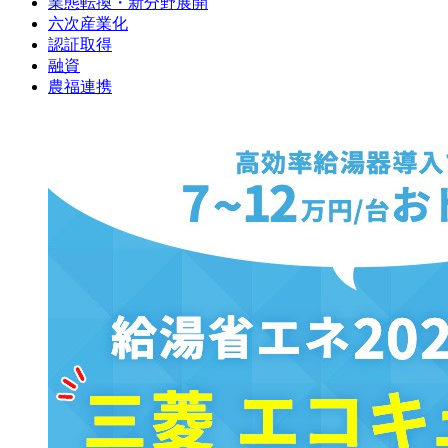
業態転換・新分野展開
六次産業化
認証取得
融資
農福連携