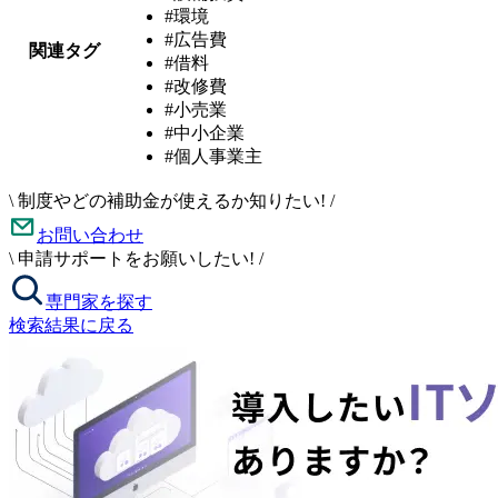
#環境
#広告費
関連タグ
#借料
#改修費
#小売業
#中小企業
#個人事業主
\
制度やどの補助金が使えるか知りたい!
/
お問い合わせ
\
申請サポートをお願いしたい!
/
専門家を探す
検索結果に戻る