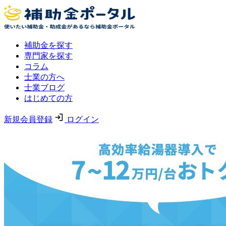
補助金を探す
専門家を探す
コラム
士業の方へ
士業ブログ
はじめての方
新規会員登録
ログイン