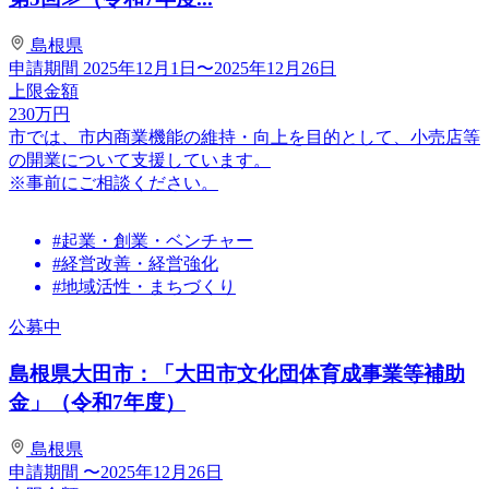
島根県
申請期間
2025年12月1日〜2025年12月26日
上限金額
230
万円
市では、市内商業機能の維持・向上を目的として、小売店等
の開業について支援しています。
※事前にご相談ください。
#起業・創業・ベンチャー
#経営改善・経営強化
#地域活性・まちづくり
公募中
島根県大田市：「大田市文化団体育成事業等補助
金」（令和7年度）
島根県
申請期間
〜2025年12月26日